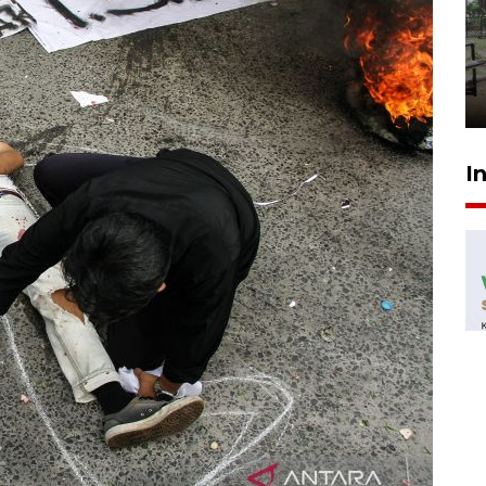
400 lebih siswa Sekolah
Rakyat Terintegrasi Aceh
mulai masuk asrama
30 Juli 2026 23:37
I