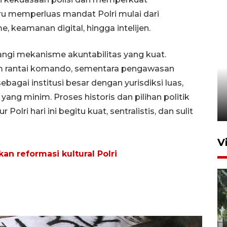
ru memperluas mandat Polri mulai dari
keamanan digital, hingga intelijen.
angi mekanisme akuntabilitas yang kuat.
am rantai komando, sementara pengawasan
FOTO - Arus libur Panjang ke
ebagai institusi besar dengan yurisdiksi luas,
Sabang meningkat
g minim. Proses historis dan pilihan politik
2 Juni 2026 10:33
olri hari ini begitu kuat, sentralistis, dan sulit
V
kan reformasi kultural Polri