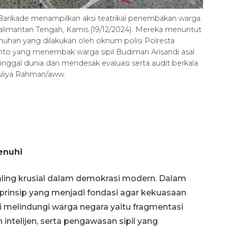
 Barikade menampilkan aksi teatrikal penembakan warga
Kalimantan Tengah, Kamis (19/12/2024). Mereka menuntut
uhan yang dilakukan oleh oknum polisi Polresta
nto yang menembak warga sipil Budiman Arisandi asal
ggal dunia dan mendesak evaluasi serta audit berkala
Auliya Rahman/aww.
enuhi
Waspadai penyakit saat
 paling krusial dalam demokrasi modern. Dalam
musim kemarau
 prinsip yang menjadi fondasi agar kekuasaan
2026-08-05 12:00:00
si melindungi warga negara yaitu fragmentasi
intelijen, serta pengawasan sipil yang