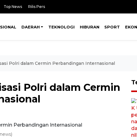
Top News
Rilis Pers
SIONAL
DAERAH
TEKNOLOGI
HIBURAN
SPORT
EKO
asi Polri dalam Cermin Perbandingan Internasional
T
sasi Polri dalam Cermin
nasional
anews)