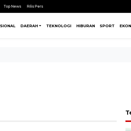
Top News
Rilis Pers
SIONAL
DAERAH
TEKNOLOGI
HIBURAN
SPORT
EKO
T