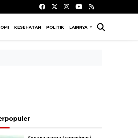
NOMI
KESEHATAN
POLITIK
LAINNYA
erpopuler
Kenapa warga transmigrasi