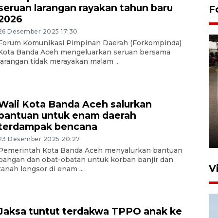
seruan larangan rayakan tahun baru
F
2026
26 Desember 2025 17:30
Forum Komunikasi Pimpinan Daerah (Forkompinda)
Kota Banda Aceh mengeluarkan seruan bersama
larangan tidak merayakan malam ...
Wali Kota Banda Aceh salurkan
FOTO - Arus libur Panjang ke
bantuan untuk enam daerah
Sabang meningkat
terdampak bencana
2 Juni 2026 10:33
23 Desember 2025 20:27
Pemerintah Kota Banda Aceh menyalurkan bantuan
pangan dan obat-obatan untuk korban banjir dan
V
tanah longsor di enam ...
Jaksa tuntut terdakwa TPPO anak ke