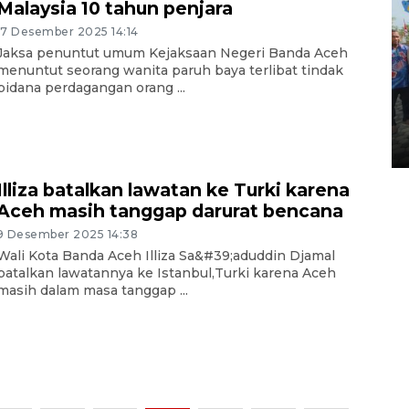
Malaysia 10 tahun penjara
17 Desember 2025 14:14
Jaksa penuntut umum Kejaksaan Negeri Banda Aceh
menuntut seorang wanita paruh baya terlibat tindak
Pemkot Lhokseumawe siap
pidana perdagangan orang ...
terima peralihan RSUD Cut
Meutia
31 Juli 2026 20:28
Illiza batalkan lawatan ke Turki karena
Aceh masih tanggap darurat bencana
9 Desember 2025 14:38
Wali Kota Banda Aceh Illiza Sa&#39;aduddin Djamal
batalkan lawatannya ke Istanbul,Turki karena Aceh
masih dalam masa tanggap ...