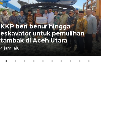
KKP beri benur hingga
Pemerint
eskavator untuk pemulihan
BIAS 202
tambak di Aceh Utara
kekebala
4 jam lalu
5 jam lalu