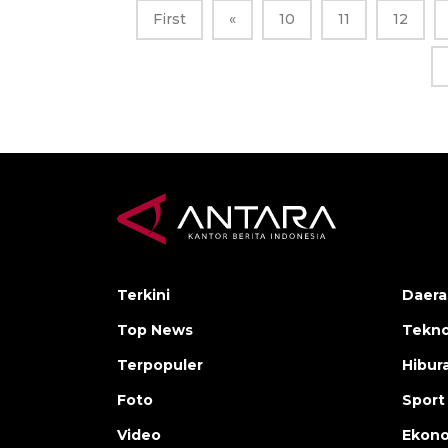
First
«
10
11
12
Terkini
Daera
Top News
Tekno
Terpopuler
Hibur
Foto
Sport
Video
Ekon