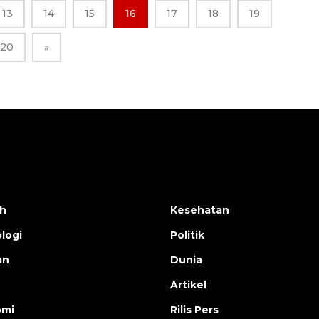
13
14
15
16
17
18
19
20
»
h
Kesehatan
logi
Politik
an
Dunia
Artikel
omi
Rilis Pers