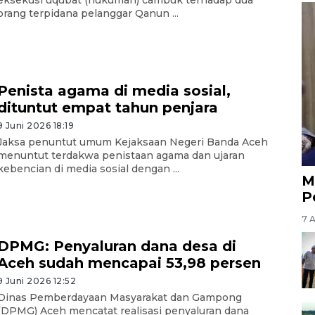
eksekusi uqubat (hukuman) cambuk terhadap dua
orang terpidana pelanggar Qanun ...
Penista agama di media sosial,
dituntut empat tahun penjara
9 Juni 2026 18:19
Jaksa penuntut umum Kejaksaan Negeri Banda Aceh
menuntut terdakwa penistaan agama dan ujaran
kebencian di media sosial dengan ...
M
P
7 
DPMG: Penyaluran dana desa di
Aceh sudah mencapai 53,98 persen
9 Juni 2026 12:52
Dinas Pemberdayaan Masyarakat dan Gampong
(DPMG) Aceh mencatat realisasi penyaluran dana