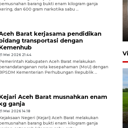
pemusnahan barang bukti enam kilogram ganja
kering, dan 600 gram narkotika sabu ...
FOTO - Arus libur Panjang ke
Sabang meningkat
Aceh Barat kerjasama pendidikan
2 Juni 2026 10:33
bidang transportasi dengan
Kemenhub
V
21 Mei 2026 21:44
Pemerintah Kabupaten Aceh Barat melakukan
penandatanganan nota kesepahaman (MoU) dengan
BPSDM Kementerian Perhubungan Republik ...
Kejari Aceh Barat musnahkan enam
kg ganja
Program Taruna Bakti
21 Mei 2026 14:18
Kepolisian latih siswa Sekolah
Kejaksaan Negeri (Kejari) Aceh Barat melakukan
Rakyat Lhokseumawe
pemusnahan barang bukti enam kilogram ganja
3 Agustus 2026 19:15