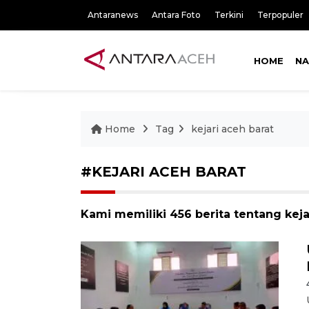
Antaranews
Antara Foto
Terkini
Terpopuler
HOME
NA
Home
Tag
kejari aceh barat
#KEJARI ACEH BARAT
Kami memiliki 456 berita tentang keja