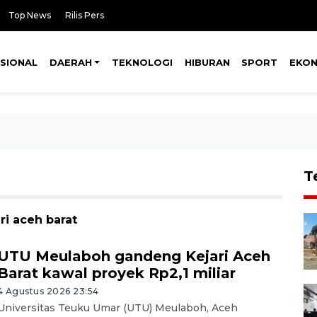
Top News
Rilis Pers
SIONAL
DAERAH
TEKNOLOGI
HIBURAN
SPORT
EKO
T
ri aceh barat
UTU Meulaboh gandeng Kejari Aceh
Barat kawal proyek Rp2,1 miliar
4 Agustus 2026 23:54
Universitas Teuku Umar (UTU) Meulaboh, Aceh