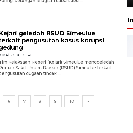
kering, setengah kilogram sabu-sabu ...
I
Kejari geledah RSUD Simeulue
terkait pengusutan kasus korupsi
gedung
7 Mei 2026 10:34
Tim Kejaksaan Negeri (Kejari) Simeulue menggeledah
Rumah Sakit Umum Daerah (RSUD) Simeulue terkait
pengusutan dugaan tindak ...
6
7
8
9
10
»