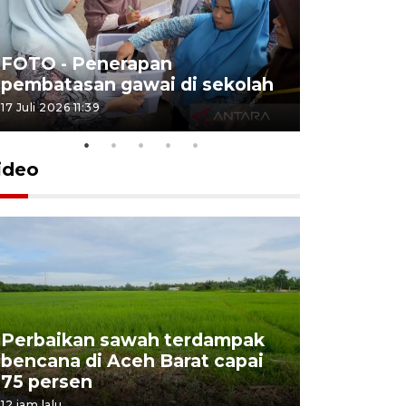
FOTO - Penerapan
FOTO - Tar
pembatasan gawai di sekolah
Triwulan 
17 Juli 2026 11:39
2 Juli 2026 18:
ideo
Perbaikan sawah terdampak
Aceh tun
bencana di Aceh Barat capai
dari Jaw
75 persen
rekonstr
12 jam lalu
20 jam lalu