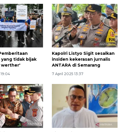
 Pemberitaan
Kapolri Listyo Sigit sesalkan
 yang tidak bijak
insiden kekerasan jurnalis
 werther'
ANTARA di Semarang
 19:04
7 April 2025 13:37
160 ribu sambungan baru
jaringan gas 2026
2026-08-07 18:00:00