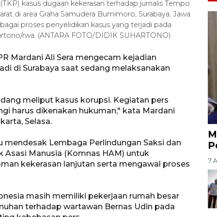
a (TKP) kasus dugaan kekerasan terhadap jurnalis Tempo
arat di area Graha Samudera Bumimoro, Surabaya, Jawa
ebagai proses penyelidikan kasus yang terjadi pada
uhartono/rwa. (ANTARA FOTO/DIDIK SUHARTONO)
DPR Mardani Ali Sera mengecam kejadian
hadi di Surabaya saat sedang melaksanakan
 sedang meliput kasus korupsi. Kegiatan pers
ngi harus dikenakan hukuman," kata Mardani
karta, Selasa.
M
) itu mendesak Lembaga Perlindungan Saksi dan
P
ak Asasi Manusia (Komnas HAM) untuk
7 
man kekerasan lanjutan serta mengawal proses
onesia masih memiliki pekerjaan rumah besar
unuhan terhadap wartawan Bernas Udin pada