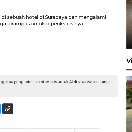
 di sebuah hotel di Surabaya dan mengalami
ga dirampas untuk diperiksa isinya.
FOTO - Arus libur Panjang ke
Sabang meningkat
2 Juni 2026 10:33
V
g atau pengindeksan otomatis untuk AI di situs web ini tanpa
Dinkes Lhokseumawe uji
kualitas air cegah pencemaran
E. coli