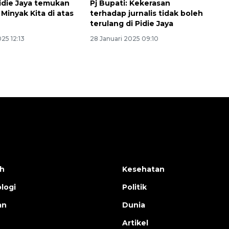
die Jaya temukan
Pj Bupati: Kekerasan
Minyak Kita di atas
terhadap jurnalis tidak boleh
terulang di Pidie Jaya
025 12:13
28 Januari 2025 09:10
h
Kesehatan
logi
Politik
an
Dunia
Artikel