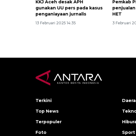
KKJ Aceh desak APH
Pemkab Pi
gunakan UU pers pada kasus
penjualan 
penganiayaan jurnalis
HET
13 Februari 2025 14:35
3 Februari 2
Terkini
Daera
Top News
Tekno
Terpopuler
Hibur
Foto
Sport