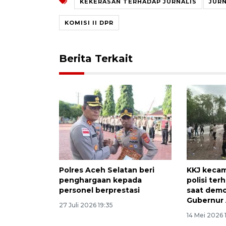
KEKERASAN TERHADAP JURNALIS
JUR
KOMISI II DPR
Berita Terkait
Polres Aceh Selatan beri
KKJ kecam
penghargaan kepada
polisi ter
personel berprestasi
saat demo
Gubernur
27 Juli 2026 19:35
14 Mei 2026 