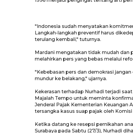
1996 menjadi pengingat tentang arti pen
"Indonesia sudah menyatakan komitmen 
Langkah-langkah preventif harus diked
terulang kembali," tuturnya.
Mardani mengatakan tidak mudah dan pa
melahirkan pers yang bebas melalui re
"Kebebasan pers dan demokrasi jangan 
mundur ke belakang," ujarnya.
Kekerasan terhadap Nurhadi terjadi saa
Majalah Tempo untuk meminta konfirmas
Jenderal Pajak Kementerian Keuangan An
tersangka kasus suap pajak oleh Komis
Ketika datang ke resepsi pernikahan a
Surabaya pada Sabtu (27/3), Nurhadi d