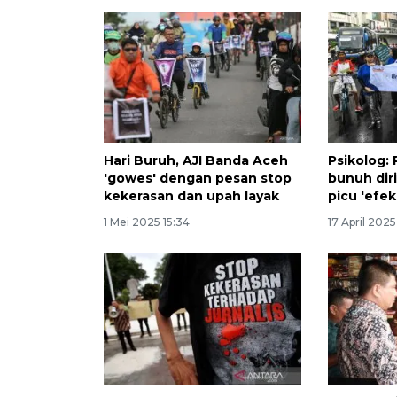
Hari Buruh, AJI Banda Aceh
Psikolog:
'gowes' dengan pesan stop
bunuh diri
kekerasan dan upah layak
picu 'efek
1 Mei 2025 15:34
17 April 2025