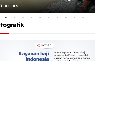
2 jam lalu
3 jam lalu
nfografik