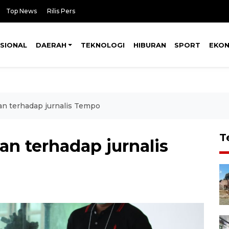
Top News
Rilis Pers
SIONAL
DAERAH
TEKNOLOGI
HIBURAN
SPORT
EKO
n terhadap jurnalis Tempo
T
n terhadap jurnalis