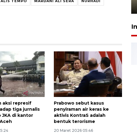
NALIS TEMPO
MARDANI ALI SERA
NURHADI
4 Agustus 2026 21:34
I
 aksi represif
Prabowo sebut kasus
hadap tiga jurnalis
penyiraman air keras ke
 JKA di kantor
aktivis KontraS adalah
 Aceh
bentuk terorisme
15:24
20 Maret 2026 05:46