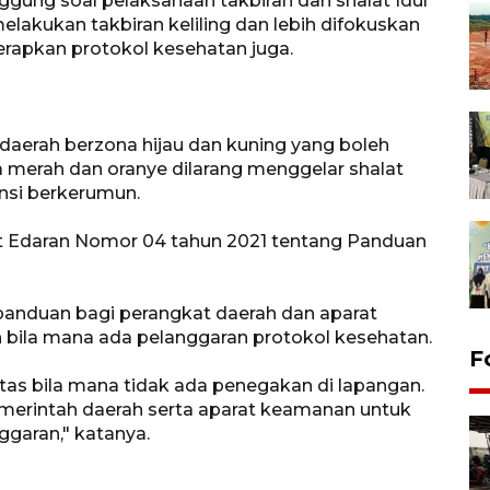
ggung soal pelaksanaan takbiran dan shalat Idul
elakukan takbiran keliling dan lebih difokuskan
rapkan protokol kesehatan juga.
ya daerah berzona hijau dan kuning yang boleh
 merah dan oranye dilarang menggelar shalat
ensi berkerumun.
at Edaran Nomor 04 tahun 2021 tentang Panduan
 panduan bagi perangkat daerah dan aparat
bila mana ada pelanggaran protokol kesehatan.
F
rtas bila mana tidak ada penegakan di lapangan.
merintah daerah serta aparat keamanan untuk
ggaran," katanya.