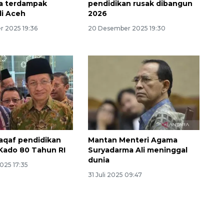
a terdampak
pendidikan rusak dibangun
i Aceh
2026
 2025 19:36
20 Desember 2025 19:30
Memberantas kejahatan
jalanan Jakarta
aqaf pendidikan
Mantan Menteri Agama
 Kado 80 Tahun RI
Suryadarma Ali meninggal
2026-08-05 18:00:00
dunia
025 17:35
31 Juli 2025 09:47