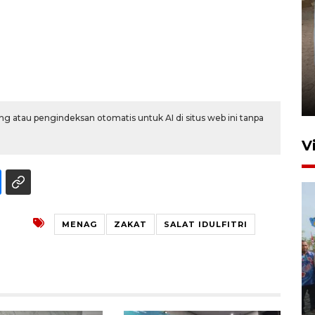
FOTO - Arus libur Panjang ke
Sabang meningkat
2 Juni 2026 10:33
g atau pengindeksan otomatis untuk AI di situs web ini tanpa
V
MENAG
ZAKAT
SALAT IDULFITRI
Pemkot Lhokseumawe siap
terima peralihan RSUD Cut
Meutia