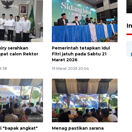
31 Juli 2026 20:28
I
niry serahkan
Pemerintah tetapkan Idul
pat calon Rektor
Fitri jatuh pada Sabtu 21
Maret 2026
9:38
19 Maret 2026 20:04
i "bapak angkat"
Menag pastikan sarana