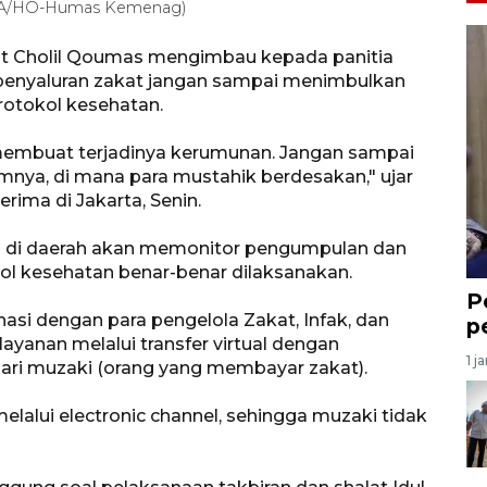
ARA/HO-Humas Kemenag)
ut Cholil Qoumas mengimbau kepada panitia
 penyaluran zakat jangan sampai menimbulkan
otokol kesehatan.
membuat terjadinya kerumunan. Jangan sampai
mnya, di mana para mustahik berdesakan," ujar
rima di Jakarta, Senin.
 di daerah akan memonitor pengumpulan dan
ol kesehatan benar-benar dilaksanakan.
P
nasi dengan para pengelola Zakat, Infak, dan
p
yanan melalui transfer virtual dengan
1 j
ri muzaki (orang yang membayar zakat).
elalui electronic channel, sehingga muzaki tidak