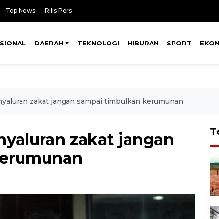
Top News
Rilis Pers
SIONAL
DAERAH
TEKNOLOGI
HIBURAN
SPORT
EKO
yaluran zakat jangan sampai timbulkan kerumunan
T
yaluran zakat jangan
kerumunan