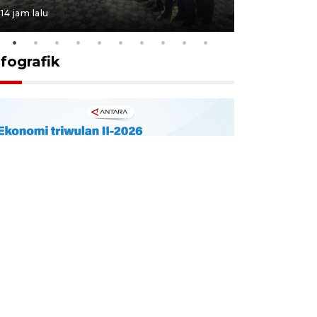
14 jam lalu
14 jam lalu
nfografik