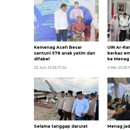
Kemenag Aceh Besar
UIN Ar-Ra
santuni 578 anak yatim dan
berkas em
difabel
ke Menag
25 Juni 2026 17:24
4 Mei 2026 1
Selama tanggap darurat
Menag jad