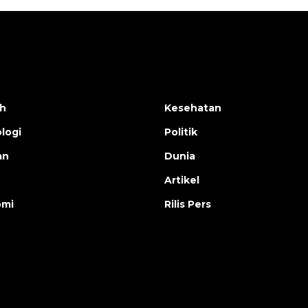
h
Kesehatan
logi
Politik
an
Dunia
Artikel
omi
Rilis Pers