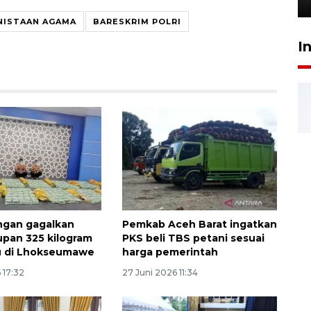
NISTAAN AGAMA
BARESKRIM POLRI
I
ngan gagalkan
Pemkab Aceh Barat ingatkan
pan 325 kilogram
PKS beli TBS petani sesuai
u di Lhokseumawe
harga pemerintah
 17:32
27 Juni 2026 11:34