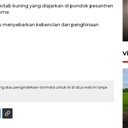
 kitab kuning yang diajarkan di pondok pesantren
sme.
FOTO - Arus libur Panjang ke
 menyebarkan kebencian dan penghinaan
Sabang meningkat
2 Juni 2026 10:33
V
g atau pengindeksan otomatis untuk AI di situs web ini tanpa
Program Taruna Bakti
Kepolisian latih siswa Sekolah
Rakyat Lhokseumawe
3 Agustus 2026 19:15