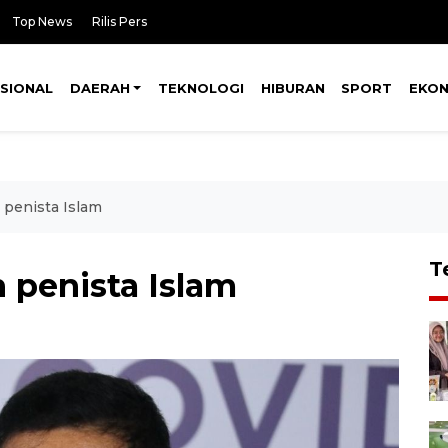
Top News
Rilis Pers
SIONAL
DAERAH
TEKNOLOGI
HIBURAN
SPORT
EKO
n penista Islam
T
n penista Islam