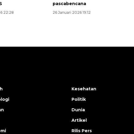
S
pascabencana
26 22:28
26 Januari 2026 19:12
h
Kesehatan
logi
Politik
an
Dunia
Artikel
omi
Rilis Pers