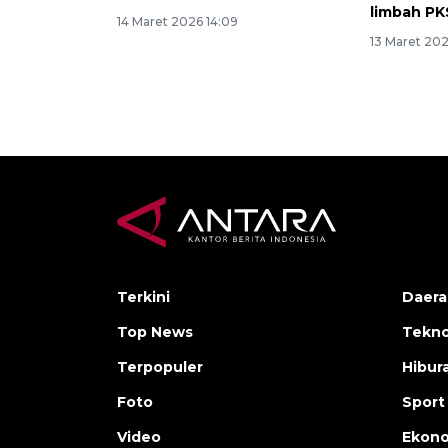
limbah PK
14 Maret 2026 14:09
13 Maret 20
Terkini
Daera
Top News
Tekno
Terpopuler
Hibur
Foto
Sport
Video
Ekon