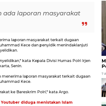
 ada laporan masyarakat
erima laporan masyarakat terkait dugaan
Muhammad Kece dan penyidik menindaklanjuti
elidikan.
M
elidikan," kata Kepala Divisi Humas Polri Irjen
P
arta, Senin.
7 
h menerima laporan masyarakat terkait dugaan
 Muhammad Kece.
kat ke Bareskrim Polri," kata Argo.
p Youtuber diduga menistakan Islam