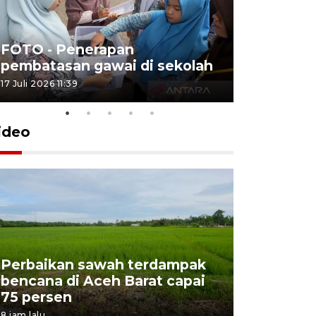
FOTO - Penerapan
FOTO - Tar
pembatasan gawai di sekolah
Triwulan 
17 Juli 2026 11:39
2 Juli 2026 18:
ideo
Perbaikan sawah terdampak
Aceh tun
bencana di Aceh Barat capai
dari Jaw
75 persen
rekonstr
8 jam lalu
16 jam lalu