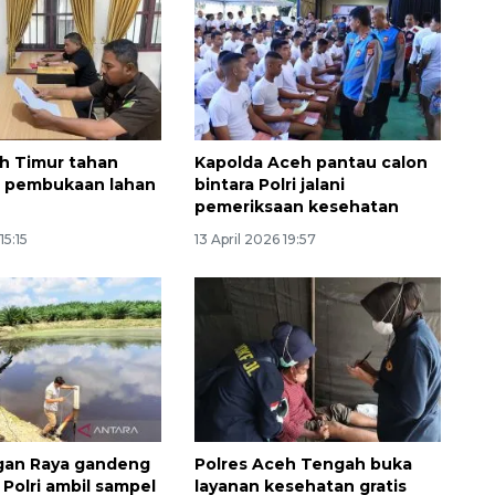
eh Timur tahan
Kapolda Aceh pantau calon
a pembukaan lahan
bintara Polri jalani
pemeriksaan kesehatan
15:15
13 April 2026 19:57
160 ribu sambungan baru
jaringan gas 2026
2026-08-07 18:00:00
gan Raya gandeng
Polres Aceh Tengah buka
 Polri ambil sampel
layanan kesehatan gratis