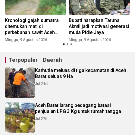
Kronologi gajah sumatra
Bupati harapkan Taruna
ditemukan mati di
Akmil jadi motivasi generasi
perkebunan sawit Aceh
muda Pidie Jaya
Tamiang
Minggu, 9 Agustus 2026
Minggu, 9 Agustus 2026
Terpopuler - Daerah
Karhutla meluas di tiga kecamatan di Aceh
Barat seluas 9 Ha
Jul 21st
Aceh Barat larang pedagang batasi
penjualan LPG 3 Kg untuk rumah tangga
Jul 27th