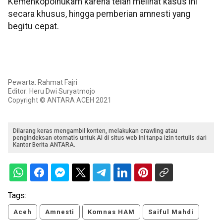
Kemenkopolhukam karena telah melihat kasus ini
secara khusus, hingga pemberian amnesti yang
begitu cepat.
Pewarta: Rahmat Fajri
Editor: Heru Dwi Suryatmojo
Copyright © ANTARA ACEH 2021
Dilarang keras mengambil konten, melakukan crawling atau
pengindeksan otomatis untuk AI di situs web ini tanpa izin tertulis dari
Kantor Berita ANTARA.
Tags:
Aceh
Amnesti
Komnas HAM
Saiful Mahdi