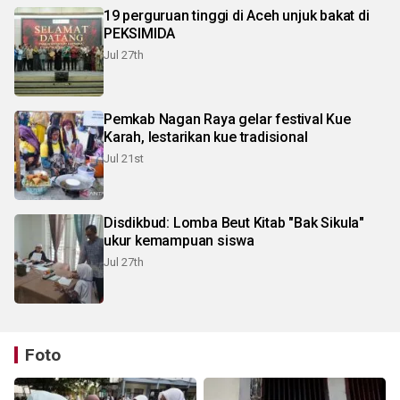
19 perguruan tinggi di Aceh unjuk bakat di
PEKSIMIDA
Jul 27th
Pemkab Nagan Raya gelar festival Kue
Karah, lestarikan kue tradisional
Jul 21st
Disdikbud: Lomba Beut Kitab "Bak Sikula"
ukur kemampuan siswa
Jul 27th
Foto