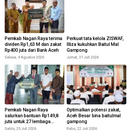
Pemkab Nagan Raya terima
Perkuat tata kelola ZISWAF,
dividen Rp1,63 M dan zakat
Illiza kukuhkan Baitul Mal
Rp400 juta dari Bank Aceh
Gampong
Selasa, 4 Agustus 2026
Jumat, 31 Juli 2026
K
a
Pemkab Nagan Raya
Optimalkan potensi zakat,
salurkan bantuan Rp149,8
Aceh Besar bina baitulmal
juta untuk 27 lembaga
gampong
keagamaan
Sabtu, 25 Juli 2026
Rabu, 22 Juli 2026
S