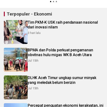
Terpopuler - Ekonomi
Tim PKM-K USK raih pendanaan nasional
dari inovasi nilam
3 hari lalu
BPMA dan Polda perkuat pengamanan
obvitnas hulu migas WK B Aceh Utara
Jul 15th
DLHK Aceh Timur ungkap sumur minyak
yang meledak belum berizin
Jul 15th
Percepat penguatan ekonomi kerakyatan, ini