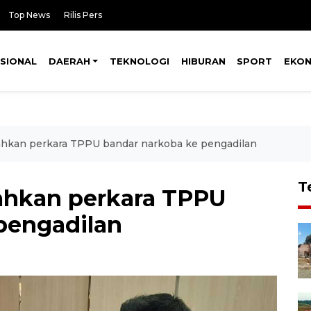
Top News
Rilis Pers
SIONAL
DAERAH
TEKNOLOGI
HIBURAN
SPORT
EKO
pahkan perkara TPPU bandar narkoba ke pengadilan
T
pahkan perkara TPPU
pengadilan