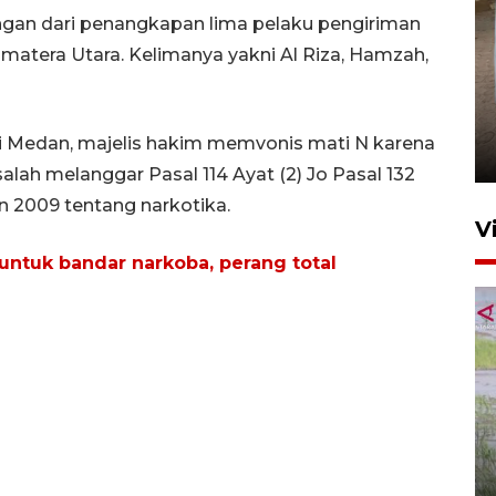
n dari penangkapan lima pelaku pengiriman
matera Utara. Kelimanya yakni Al Riza, Hamzah,
FOTO - Arus libur Panjang ke
Sabang meningkat
i Medan, majelis hakim memvonis mati N karena
2 Juni 2026 10:33
alah melanggar Pasal 114 Ayat (2) Jo Pasal 132
 2009 tentang narkotika.
V
untuk bandar narkoba, perang total
460 napi Lhokseumawe
dipindahkan ke gedung lapas
baru