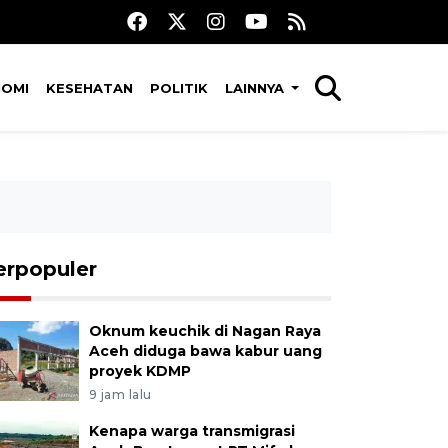
NOMI
KESEHATAN
POLITIK
LAINNYA
erpopuler
Oknum keuchik di Nagan Raya
Aceh diduga bawa kabur uang
proyek KDMP
9 jam lalu
Kenapa warga transmigrasi