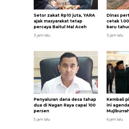
Setor zakat Rp10 juta, YARA
Dinas per
ajak masyarakat tetap
cetak 1.0
percaya Baitul Mal Aceh
baru tahun
3 jam lalu
3 jam lalu
Penyaluran dana desa tahap
Kembali pi
dua di Nagan Raya capai 100
ini agend
persen
Mujiburr
5 jam lalu
6 jam lalu