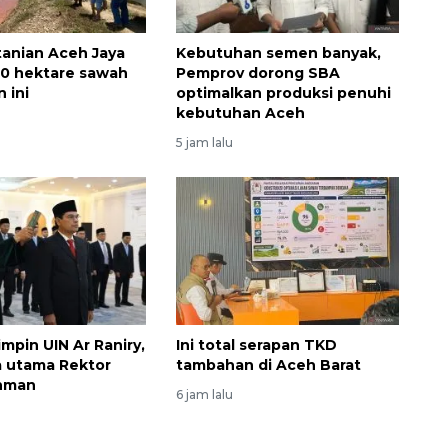
tanian Aceh Jaya
Kebutuhan semen banyak,
00 hektare sawah
Pemprov dorong SBA
 ini
optimalkan produksi penuhi
kebutuhan Aceh
5 jam lalu
Ekonomi triwulan II-2026
tumbuh 5,29 persen
2026-08-06 18:45:00
mpin UIN Ar Raniry,
Ini total serapan TKD
a utama Rektor
tambahan di Aceh Barat
ahman
6 jam lalu