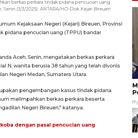
kan berkas perkara tindak pidana pencucian uang
h, Senin (3/3/2025). ANTARA/HO-Dok Kejari Bireuen
mum Kejaksaan Negeri (Kejari) Bireuen, Provinsi
ak pidana pencucian uang (TPPU) bandar
Banda Aceh, Senin, mengatakan berkas perkara
al N, wanita berusia 38 tahun yang telah divonis
ilan Negeri Medan, Sumatera Utara.
M
rupakan pengembangan kasus tindak pidana
P
t umum melimpahkan berkas perkara beserta
17 
gadilan Negeri Bireuen," katanya.
arkoba dengan pasal pencucian uang