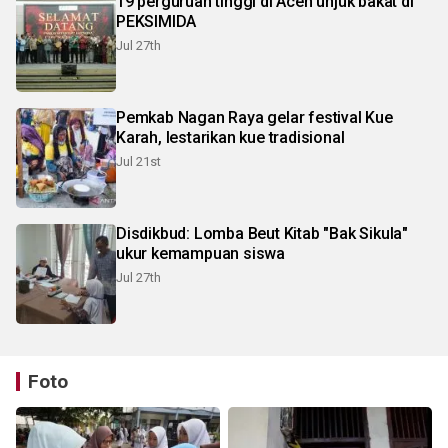
19 perguruan tinggi di Aceh unjuk bakat di
PEKSIMIDA
Jul 27th
Pemkab Nagan Raya gelar festival Kue
Karah, lestarikan kue tradisional
Jul 21st
Disdikbud: Lomba Beut Kitab "Bak Sikula"
ukur kemampuan siswa
Jul 27th
Foto