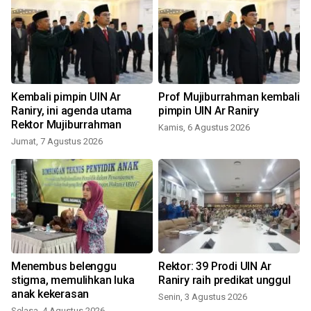
Kembali pimpin UIN Ar
Prof Mujiburrahman kembali
Raniry, ini agenda utama
pimpin UIN Ar Raniry
Rektor Mujiburrahman
Kamis, 6 Agustus 2026
Jumat, 7 Agustus 2026
K
Menembus belenggu
Rektor: 39 Prodi UIN Ar
n
stigma, memulihkan luka
Raniry raih predikat unggul
anak kekerasan
Senin, 3 Agustus 2026
Selasa, 4 Agustus 2026
S