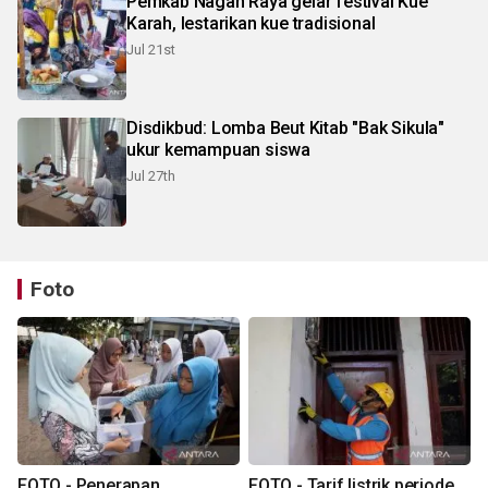
Pemkab Nagan Raya gelar festival Kue
Karah, lestarikan kue tradisional
Jul 21st
Disdikbud: Lomba Beut Kitab "Bak Sikula"
ukur kemampuan siswa
Jul 27th
Foto
FOTO - Penerapan
FOTO - Tarif listrik periode