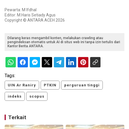
Pewarta: M Ifdhal
Editor: M.Haris Setiady Agus
Copyright © ANTARA ACEH 2026
Dilarang keras mengambil konten, melakukan crawling atau
pengindeksan otomatis untuk AI di situs web ini tanpa izin tertulis dari
Kantor Berita ANTARA.
Tags:
UIN Ar Raniry
PTKIN
perguruan tinggi
indeks
scopus
Terkait