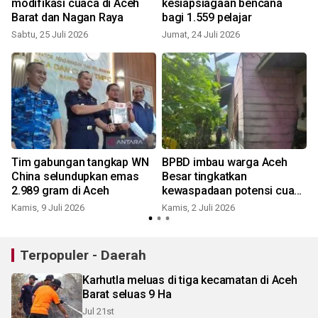
modifikasi cuaca di Aceh
kesiapsiagaan bencana
Barat dan Nagan Raya
bagi 1.559 pelajar
Sabtu, 25 Juli 2026
Jumat, 24 Juli 2026
S
Tim gabungan tangkap WN
BPBD imbau warga Aceh
China selundupkan emas
Besar tingkatkan
2.989 gram di Aceh
kewaspadaan potensi cuaca
ekstrem
Kamis, 9 Juli 2026
Kamis, 2 Juli 2026
S
Terpopuler - Daerah
Karhutla meluas di tiga kecamatan di Aceh
Barat seluas 9 Ha
Jul 21st