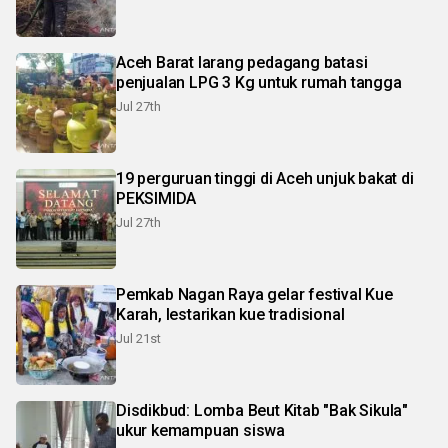
Aceh Barat larang pedagang batasi
penjualan LPG 3 Kg untuk rumah tangga
Jul 27th
19 perguruan tinggi di Aceh unjuk bakat di
PEKSIMIDA
Jul 27th
Pemkab Nagan Raya gelar festival Kue
Karah, lestarikan kue tradisional
Jul 21st
Disdikbud: Lomba Beut Kitab "Bak Sikula"
ukur kemampuan siswa