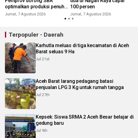
Pemprov dorong SBA
dua di Nagan Raya capai
optimalkan produksi penuhi
100 persen
kebutuhan Aceh
Jumat, 7 Agustus 2026
Jumat, 7 Agustus 2026
Terpopuler - Daerah
Karhutla meluas di tiga kecamatan di Aceh
Barat seluas 9 Ha
Jul 21st
Aceh Barat larang pedagang batasi
penjualan LPG 3 Kg untuk rumah tangga
Jul 27th
Kepsek: Siswa SRMA 2 Aceh Besar belajar di
gedung baru
Jul 9th