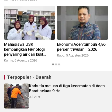
Mahasiswa USK
Ekonomi Aceh tumbuh 4,86
n
kembangkan teknologi
persen triwulan II 2026
penyaring air dari kulit
Rabu, 5 Agustus 2026
manggis
Kamis, 6 Agustus 2026
Terpopuler - Daerah
Karhutla meluas di tiga kecamatan di Aceh
Barat seluas 9 Ha
Jul 21st