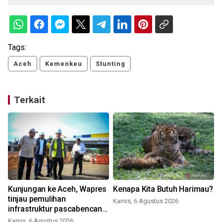
Tags:
Aceh
Kemenkeu
Stunting
Terkait
Kunjungan ke Aceh, Wapres
Kenapa Kita Butuh Harimau?
tinjau pemulihan
Kamis, 6 Agustus 2026
infrastruktur pascabencana
di Aceh
Kamis, 6 Agustus 2026