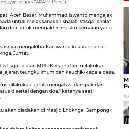
e masyarakat ((ANTARA/M Ifdhal))
Bupati Aceh Besar, Muhammad Iswanto mengajak
da untuk melaksanakan shalat Istisqa (shalat
ar dan doa untuk mengakhiri musim kemarau yang
susnya mengakibatkan warga kekurangan air
knga, Jumat.
at istisqa jajaran MPU Kecamatan melakukan
 jajaran teungku imum dan keuchik/kepala desa.
M
us dilakukan untuk mengatasi dampak dari
P
arus disertai dengan doa," katanya saat
6 j
.
 itu akan diadakan di Masjid Lhoknga, Gampong