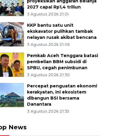
proyeksikan anggaran belanja
2027 capai Rp1,4 triliun
3 Agustus 2026 21:01
KKP bantu satu unit
ekskavator pulihkan tambak
nelayan rusak akibat bencana
3 Agustus 2026 21:06
Pemkab Aceh Tenggara batasi
pembelian BBM subsidi di
SPBU, cegah penimbunan
3 Agustus 2026 21:30
Percepat penguatan ekonomi
kerakyatan, ini ekosistem
dibangun BSI bersama
Danantara
3 Agustus 2026 21:35
op News