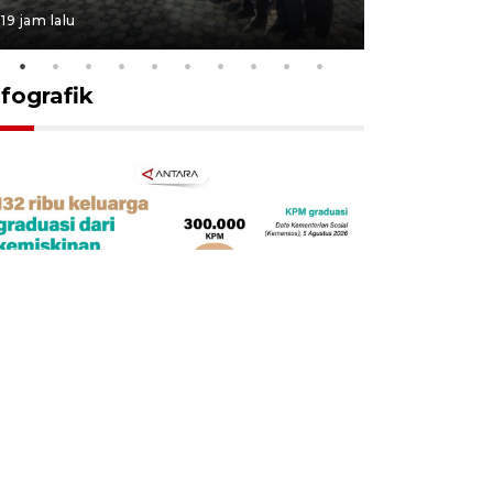
19 jam lalu
19 jam lalu
nfografik