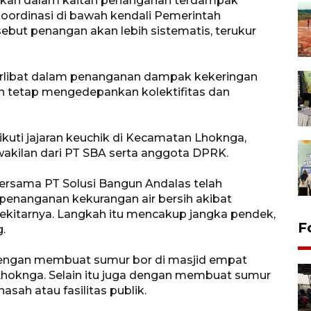
kukan dalam kaitan penanganan terdampak
koordinasi di bawah kendali Pemerintah
but penangan akan lebih sistematis, terukur
erlibat dalam penanganan dampak kekeringan
mun tetap mengedepankan kolektifitas dan
ikuti jajaran keuchik di Kecamatan Lhoknga,
akilan dari PT SBA serta anggota DPRK.
sama PT Solusi Bangun Andalas telah
penanganan kekurangan air bersih akibat
ekitarnya. Langkah itu mencakup jangka pendek,
F
.
 dengan membuat sumur bor di masjid empat
oknga. Selain itu juga dengan membuat sumur
sah atau fasilitas publik.