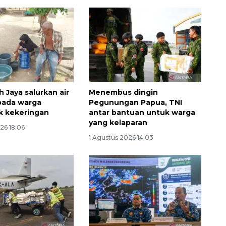
 Jaya salurkan air
Menembus dingin
pada warga
Pegunungan Papua, TNI
k kekeringan
antar bantuan untuk warga
yang kelaparan
Vaksin HPV untuk siswa laki-
26 18:06
1 Agustus 2026 14:03
laki
2026-08-06 06:30:00