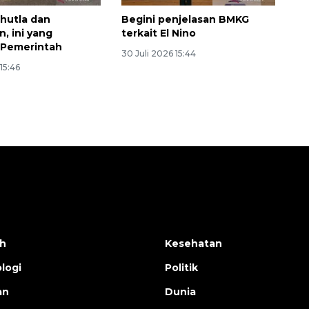
hutla dan
Begini penjelasan BMKG
, ini yang
terkait El Nino
 Pemerintah
30 Juli 2026 15:44
15:46
h
Kesehatan
logi
Politik
an
Dunia