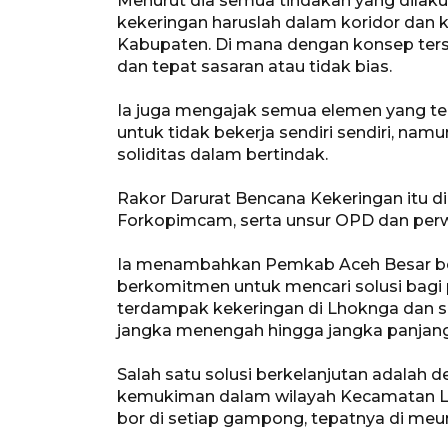
Menurut dia semua tindakan yang dila
kekeringan haruslah dalam koridor dan 
Kabupaten. Di mana dengan konsep terse
dan tepat sasaran atau tidak bias.
Ia juga mengajak semua elemen yang t
untuk tidak bekerja sendiri sendiri, na
soliditas dalam bertindak.
Rakor Darurat Bencana Kekeringan itu di
Forkopimcam, serta unsur OPD dan perw
Ia menambahkan Pemkab Aceh Besar ber
berkomitmen untuk mencari solusi bagi 
terdampak kekeringan di Lhoknga dan s
jangka menengah hingga jangka panjang
Salah satu solusi berkelanjutan adalah
kemukiman dalam wilayah Kecamatan Lh
bor di setiap gampong, tepatnya di meuna