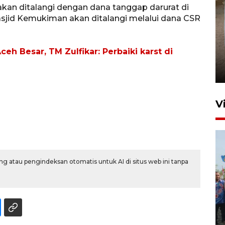
kan ditalangi dengan dana tanggap darurat di
jid Kemukiman akan ditalangi melalui dana CSR
FOTO - Arus libur Panjang ke
eh Besar, TM Zulfikar: Perbaiki karst di
Sabang meningkat
2 Juni 2026 10:33
V
g atau pengindeksan otomatis untuk AI di situs web ini tanpa
Pemkot Lhokseumawe siap
terima peralihan RSUD Cut
Meutia