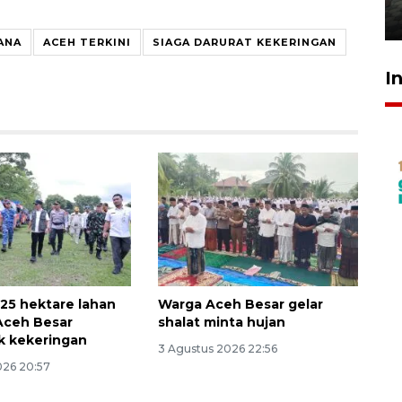
31 Juli 2026 20:28
ANA
ACEH TERKINI
SIAGA DARURAT KEKERINGAN
I
125 hektare lahan
Warga Aceh Besar gelar
Aceh Besar
shalat minta hujan
k kekeringan
3 Agustus 2026 22:56
026 20:57