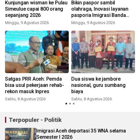
Kunjungan wisman ke Pulau
Bikin paspor sambil
Simeulue capai 800 orang
olahraga, Inovasi layanan
sepanjang 2026
pasporia Imigrasi Banda
Aceh buat CFD makin ceria
Minggu, 9 Agustus 2026
Minggu, 9 Agustus 2026
Satgas PRR Aceh: Pemda
Dua siswa ke jambore
bisa usul pekerjaan rehab-
nasional, guru sumbang
rekon masuk Inpres
biaya
Sabtu, 8 Agustus 2026
Sabtu, 8 Agustus 2026
Terpopuler - Politik
Imigrasi Aceh deportasi 35 WNA selama
Semester I 2026