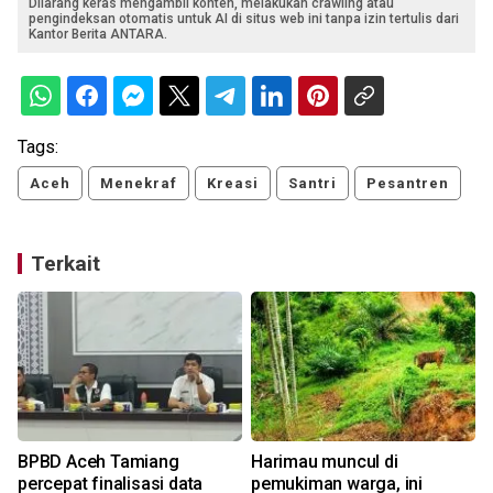
Dilarang keras mengambil konten, melakukan crawling atau
pengindeksan otomatis untuk AI di situs web ini tanpa izin tertulis dari
Kantor Berita ANTARA.
Tags:
Aceh
Menekraf
Kreasi
Santri
Pesantren
Terkait
BPBD Aceh Tamiang
Harimau muncul di
percepat finalisasi data
pemukiman warga, ini