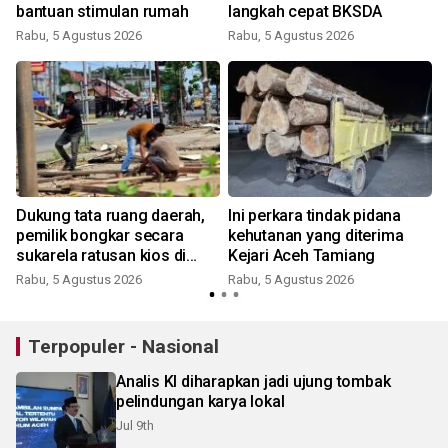
bantuan stimulan rumah
langkah cepat BKSDA
Rabu, 5 Agustus 2026
Rabu, 5 Agustus 2026
Dukung tata ruang daerah,
Ini perkara tindak pidana
pemilik bongkar secara
kehutanan yang diterima
sukarela ratusan kios di
Kejari Aceh Tamiang
Kota Mini Pidie
Rabu, 5 Agustus 2026
Rabu, 5 Agustus 2026
Terpopuler - Nasional
Analis KI diharapkan jadi ujung tombak
pelindungan karya lokal
Jul 9th