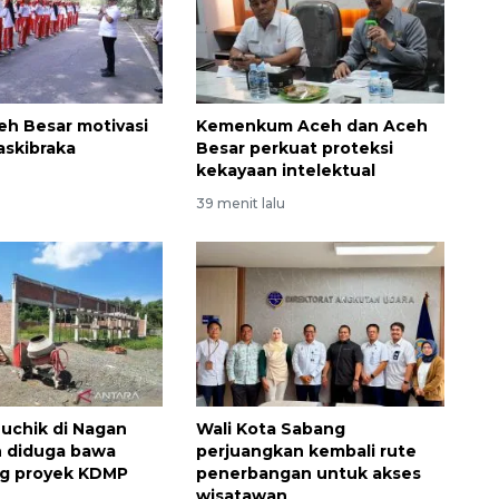
eh Besar motivasi
Kemenkum Aceh dan Aceh
askibraka
Besar perkuat proteksi
kekayaan intelektual
u
39 menit lalu
Ekspedisi Rupiah Berdaulat
2026 sambangi Papua
2026-08-06 13:15:00
uchik di Nagan
Wali Kota Sabang
h diduga bawa
perjuangkan kembali rute
ng proyek KDMP
penerbangan untuk akses
wisatawan