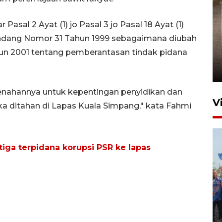
sal 2 Ayat (1) jo Pasal 3 jo Pasal 18 Ayat (1)
-Undang Nomor 31 Tahun 1999 sebagaimana diubah
FOTO - Arus libur Panjang ke
n 2001 tentang pemberantasan tindak pidana
Sabang meningkat
2 Juni 2026 10:33
enahannya untuk kepentingan penyidikan dan
V
ka ditahan di Lapas Kuala Simpang," kata Fahmi
tiga terpidana korupsi PSR ke lapas
Pemkot Lhokseumawe siap
terima peralihan RSUD Cut
Meutia