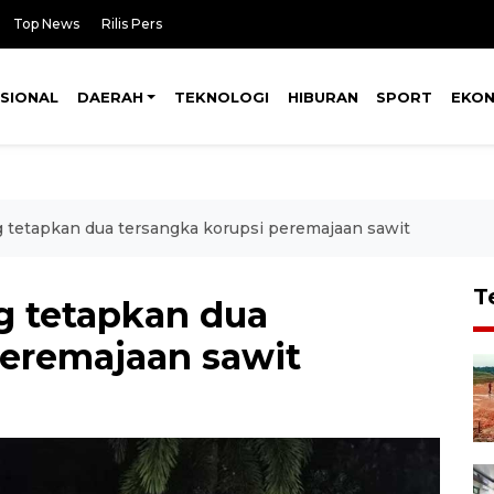
Top News
Rilis Pers
SIONAL
DAERAH
TEKNOLOGI
HIBURAN
SPORT
EKO
g tetapkan dua tersangka korupsi peremajaan sawit
T
g tetapkan dua
peremajaan sawit