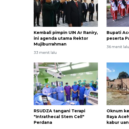
Kembali pimpin UIN Ar Raniry,
Bupati Ac
ini agenda utama Rektor
peserta P
Mujiburrahman
36 menit lal
33 menit lalu
RSUDZA tangani Terapi
Oknum ke
"Intrathecal Stem Cell"
Raya Ace
Perdana
kabur ua