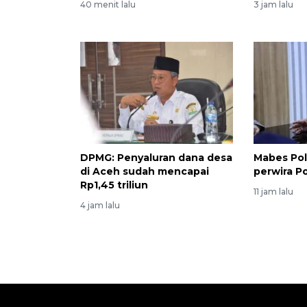
40 menit lalu
3 jam lalu
DPMG: Penyaluran dana desa
Mabes Pol
di Aceh sudah mencapai
perwira P
Rp1,45 triliun
11 jam lalu
4 jam lalu