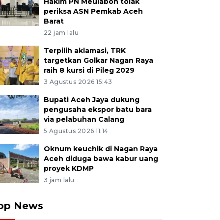
Hakim PN Meulaboh tolak
periksa ASN Pemkab Aceh
Barat
22 jam lalu
Terpilih aklamasi, TRK
targetkan Golkar Nagan Raya
raih 8 kursi di Pileg 2029
3 Agustus 2026 15:43
Bupati Aceh Jaya dukung
pengusaha ekspor batu bara
via pelabuhan Calang
5 Agustus 2026 11:14
Oknum keuchik di Nagan Raya
Aceh diduga bawa kabur uang
proyek KDMP
3 jam lalu
op News