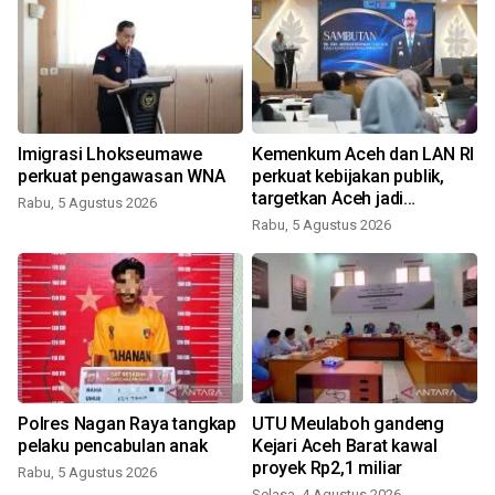
Imigrasi Lhokseumawe
Kemenkum Aceh dan LAN RI
perkuat pengawasan WNA
perkuat kebijakan publik,
targetkan Aceh jadi
Rabu, 5 Agustus 2026
percontohan nasional
Rabu, 5 Agustus 2026
Polres Nagan Raya tangkap
UTU Meulaboh gandeng
pelaku pencabulan anak
Kejari Aceh Barat kawal
proyek Rp2,1 miliar
Rabu, 5 Agustus 2026
Selasa, 4 Agustus 2026