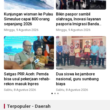
Kunjungan wisman ke Pulau
Bikin paspor sambil
Simeulue capai 800 orang
olahraga, Inovasi layanan
sepanjang 2026
pasporia Imigrasi Banda
Aceh buat CFD makin ceria
Minggu, 9 Agustus 2026
Minggu, 9 Agustus 2026
Satgas PRR Aceh: Pemda
Dua siswa ke jambore
bisa usul pekerjaan rehab-
nasional, guru sumbang
rekon masuk Inpres
biaya
Sabtu, 8 Agustus 2026
Sabtu, 8 Agustus 2026
Terpopuler - Daerah