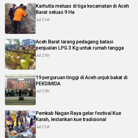
Karhutla meluas di tiga kecamatan di Aceh
Barat seluas 9 Ha
Jul 21st
Aceh Barat larang pedagang batasi
penjualan LPG 3 Kg untuk rumah tangga
Jul 27th
19 perguruan tinggi di Aceh unjuk bakat di
PEKSIMIDA
Jul 27th
Pemkab Nagan Raya gelar festival Kue
Karah, lestarikan kue tradisional
Jul 21st