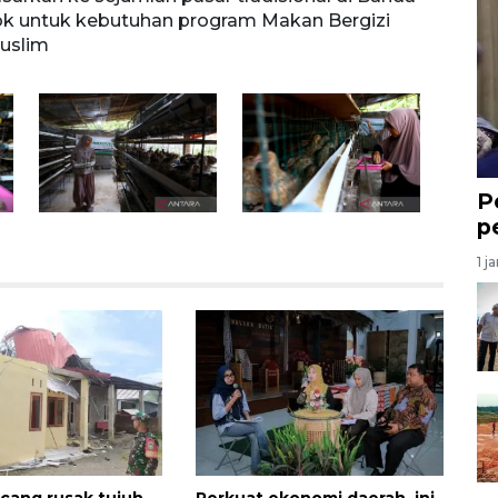
ok untuk kebutuhan program Makan Bergizi
Besar
uslim
ANTA
P
p
1 j
cang rusak tujuh
Perkuat ekonomi daerah, ini