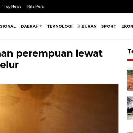
Top News
Rilis Pers
SIONAL
DAERAH
TEKNOLOGI
HIBURAN
SPORT
EKO
an perempuan lewat
T
elur