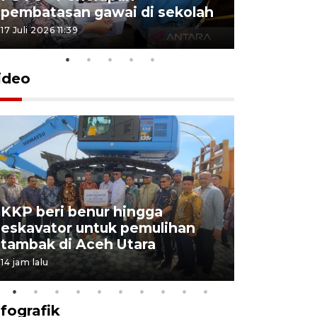
pembatasan gawai di sekolah
Triwulan 
17 Juli 2026 11:39
2 Juli 2026 18:
ideo
KKP beri benur hingga
Pemerint
eskavator untuk pemulihan
BIAS 202
tambak di Aceh Utara
kekebala
14 jam lalu
14 jam lalu
nfografik