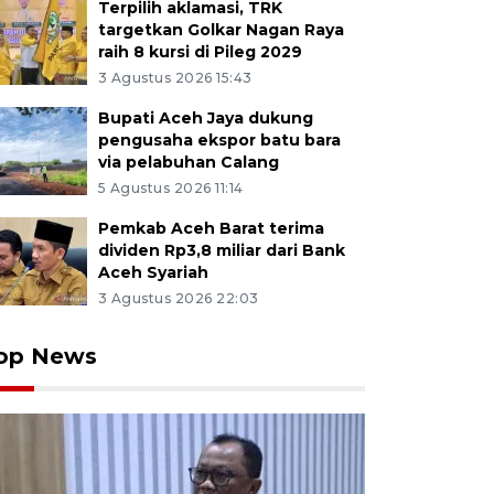
Terpilih aklamasi, TRK
targetkan Golkar Nagan Raya
raih 8 kursi di Pileg 2029
3 Agustus 2026 15:43
Bupati Aceh Jaya dukung
pengusaha ekspor batu bara
via pelabuhan Calang
5 Agustus 2026 11:14
Pemkab Aceh Barat terima
dividen Rp3,8 miliar dari Bank
Aceh Syariah
3 Agustus 2026 22:03
op News
nak perempuan menunjukkan hasil panen telur burung pu
nakan Puyuh Bahagia, Desa Ateuk Lapuot, Kecamatan S
 Senin (1/6/2026). Guna menambah pendapatan keluarg
puan binaan Rumah Zakat beternak burung puyuh dan
telur per hari yang dipasarkan ke sejumlah pasar tradis