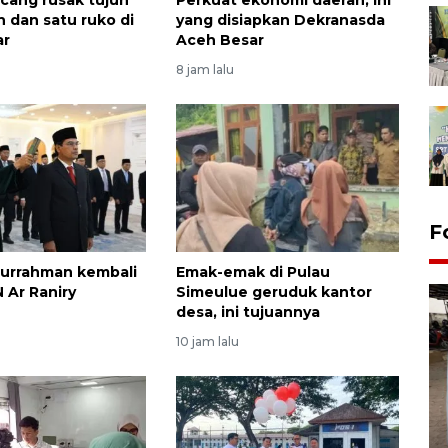
h dan satu ruko di
yang disiapkan Dekranasda
ar
Aceh Besar
8 jam lalu
F
burrahman kembali
Emak-emak di Pulau
 Ar Raniry
Simeulue geruduk kantor
desa, ini tujuannya
10 jam lalu
FOTO - Arus libur Panjang ke