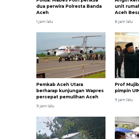
dua perwira Polresta Banda
unit ruma
Aceh
Aceh Bes
1 jam lalu
8 jam lalu
Pemkab Aceh Utara
Prof Muji
berharap kunjungan Wapres
pimpin UIN
percepat pemulihan Aceh
9 jam lalu
9 jam lalu