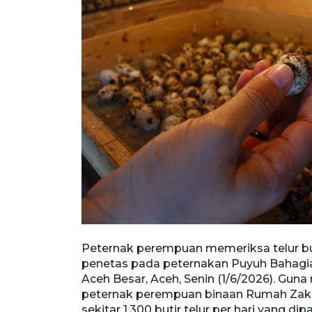
eternakan
Peternak perempuan memeriksa telur bur
Aceh, Senin
penetas pada peternakan Puyuh Bahagia
empuan binaan
Aceh Besar, Aceh, Senin (1/6/2026). G
lur per hari
peternak perempuan binaan Rumah Zak
r, sekaligus
sekitar 1.300 butir telur per hari yang d