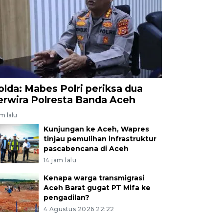
, sekaligus memasok untuk kebutuhan program Makan B
RA FOTO/ Akramul Muslim
olda: Mabes Polri periksa dua
erwira Polresta Banda Aceh
am lalu
Kunjungan ke Aceh, Wapres
tinjau pemulihan infrastruktur
pascabencana di Aceh
14 jam lalu
Kenapa warga transmigrasi
Aceh Barat gugat PT Mifa ke
pengadilan?
4 Agustus 2026 22:22