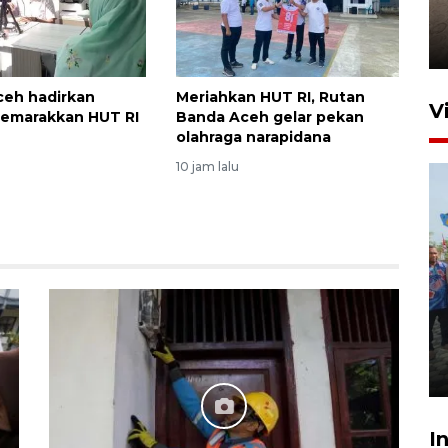
Sabang meningkat
2 Juni 2026 10:33
Aceh hadirkan
Meriahkan HUT RI, Rutan
V
semarakkan HUT RI
Banda Aceh gelar pekan
olahraga narapidana
10 jam lalu
Pemkot Lhokseumawe siap
terima peralihan RSUD Cut
Meutia
31 Juli 2026 20:28
I