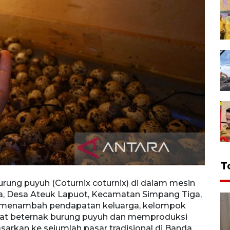
T
ung puyuh (Coturnix coturnix) di dalam mesin
Peter
, Desa Ateuk Lapuot, Kecamatan Simpang Tiga,
peter
una menambah pendapatan keluarga, kelompok
Aceh,
at beternak burung puyuh dan memproduksi
perem
ipasarkan ke sejumlah pasar tradisional di Banda
butir 