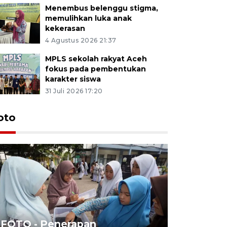
Menembus belenggu stigma,
memulihkan luka anak
kekerasan
4 Agustus 2026 21:37
MPLS sekolah rakyat Aceh
fokus pada pembentukan
karakter siswa
31 Juli 2026 17:20
oto
FOTO - Penerapan
FOTO - Tar