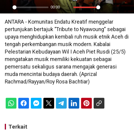
00:00
Play
Mute
Settings
PIP
En
ANTARA - Komunitas Endatu Kreatif menggelar
ful
pertunjukan bertajuk “Tribute to Nyawoung” sebagai
upaya menghidupkan kembali ruh musik etnik Aceh di
tengah perkembangan musik modern. Kabalai
Pelestarian Kebudayaan Wil I Aceh Piet Rusdi (25/5)
mengatakan musik memiliki kekuatan sebagai
pemersatu sekaligus sarana mengajak generasi
muda mencintai budaya daerah. (Aprizal
Rachmad/Rayyan/Roy Rosa Bachtiar)
Terkait