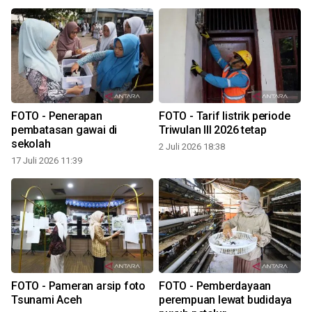
FOTO - Penerapan
FOTO - Tarif listrik periode
h
pembatasan gawai di
Triwulan III 2026 tetap
sekolah
2 Juli 2026 18:38
2
17 Juli 2026 11:39
FOTO - Pameran arsip foto
FOTO - Pemberdayaan
Tsunami Aceh
perempuan lewat budidaya