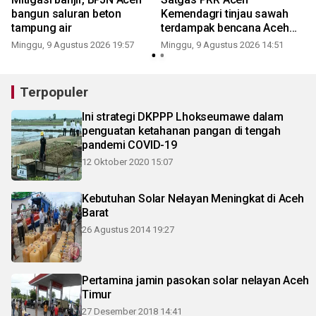
bangun saluran beton
Kemendagri tinjau sawah
a
tampung air
terdampak bencana Aceh
Barat
Minggu, 9 Agustus 2026 19:57
Minggu, 9 Agustus 2026 14:51
Terpopuler
Ini strategi DKPPP Lhokseumawe dalam
penguatan ketahanan pangan di tengah
pandemi COVID-19
12 Oktober 2020 15:07
Kebutuhan Solar Nelayan Meningkat di Aceh
Barat
26 Agustus 2014 19:27
Pertamina jamin pasokan solar nelayan Aceh
Timur
27 Desember 2018 14:41