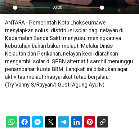
00:00
Play
Mute
Settings
PIP
En
ANTARA - Pemerintah Kota Lhokseumawe
ful
menyiapkan solusi distribusi solar bagi nelayan di
Kecamatan Banda Sakti menyusul meningkatnya
kebutuhan bahan bakar melaut. Melalui Dinas
Kelautan dan Perikanan, nelayan kecil diarahkan
mengambil solar di SPBN alternatif sambil menunggu
penambahan kuota BBM. Langkah ini dilakukan agar
aktivitas melaut masyarakat tetap berjalan.
(Try Vanny S/Rayyan/I Gusti Agung Ayu N)