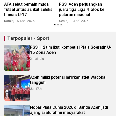
AFA sebut pemain muda
PSSI Aceh perjuangkan
futsal antusias ikut seleksi
juara tiga Liga 4 lolos ke
timnas U-17
putaran nasional
Kamis, 16 April 2026
Senin, 13 April 2026
K
Terpopuler - Sport
PSSI: 12 tim ikuti kompetisi Piala Soeratin U-
15 Zona Aceh
2 hari lalu
Aceh miliki potensi lahirkan atlet Wadokai
tangguh
Jul 17th
Nobar Piala Dunia 2026 di Banda Aceh jadi
ajang silaturahmi masyarakat