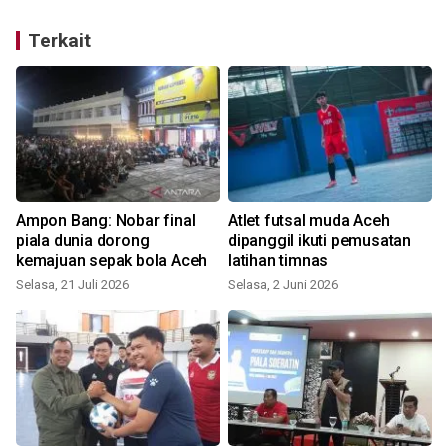
Terkait
a
Ampon Bang: Nobar final
Atlet futsal muda Aceh
piala dunia dorong
dipanggil ikuti pemusatan
kemajuan sepak bola Aceh
latihan timnas
S
Selasa, 21 Juli 2026
Selasa, 2 Juni 2026