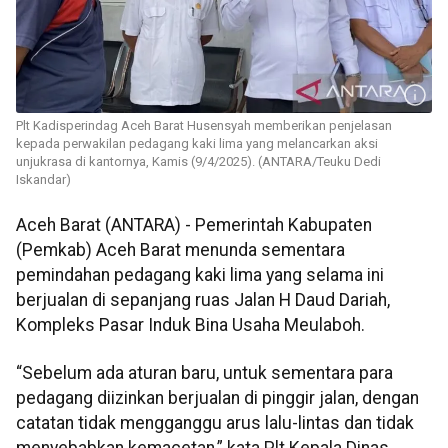
Plt Kadisperindag Aceh Barat Husensyah memberikan penjelasan
kepada perwakilan pedagang kaki lima yang melancarkan aksi
unjukrasa di kantornya, Kamis (9/4/2025). (ANTARA/Teuku Dedi
Iskandar)
Aceh Barat (ANTARA) - Pemerintah Kabupaten
(Pemkab) Aceh Barat menunda sementara
pemindahan pedagang kaki lima yang selama ini
berjualan di sepanjang ruas Jalan H Daud Dariah,
Kompleks Pasar Induk Bina Usaha Meulaboh.
“Sebelum ada aturan baru, untuk sementara para
pedagang diizinkan berjualan di pinggir jalan, dengan
catatan tidak mengganggu arus lalu-lintas dan tidak
menyebabkan kemacetan,” kata Plt Kepala Dinas