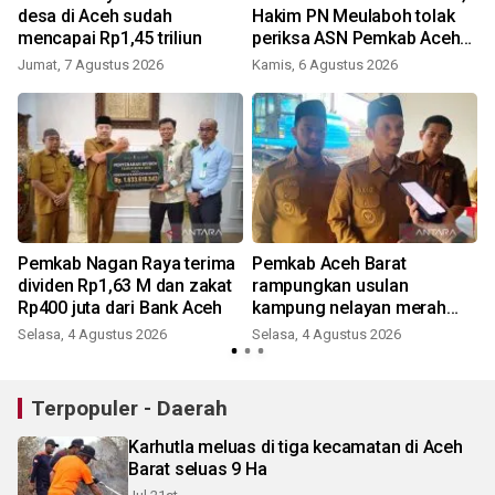
k
desa di Aceh sudah
Hakim PN Meulaboh tolak
mencapai Rp1,45 triliun
periksa ASN Pemkab Aceh
Barat
Jumat, 7 Agustus 2026
Kamis, 6 Agustus 2026
Pemkab Nagan Raya terima
Pemkab Aceh Barat
dividen Rp1,63 M dan zakat
rampungkan usulan
Rp400 juta dari Bank Aceh
kampung nelayan merah
putih ke KKP
Selasa, 4 Agustus 2026
Selasa, 4 Agustus 2026
Terpopuler - Daerah
Karhutla meluas di tiga kecamatan di Aceh
Barat seluas 9 Ha