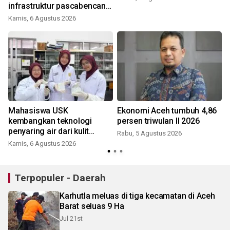
infrastruktur pascabencana
di Aceh
Kamis, 6 Agustus 2026
Mahasiswa USK
Ekonomi Aceh tumbuh 4,86
n
kembangkan teknologi
persen triwulan II 2026
penyaring air dari kulit
Rabu, 5 Agustus 2026
manggis
Kamis, 6 Agustus 2026
Terpopuler - Daerah
Karhutla meluas di tiga kecamatan di Aceh
Barat seluas 9 Ha
Jul 21st