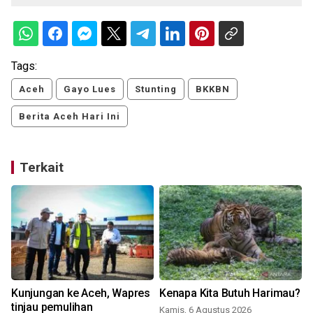
Tags:
Aceh
Gayo Lues
Stunting
BKKBN
Berita Aceh Hari Ini
Terkait
Kunjungan ke Aceh, Wapres
Kenapa Kita Butuh Harimau?
tinjau pemulihan
Kamis, 6 Agustus 2026