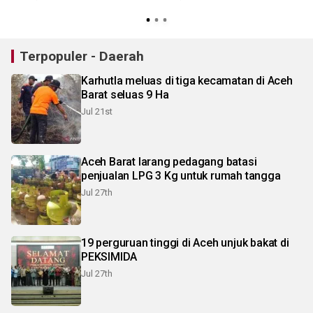
S
Terpopuler - Daerah
Karhutla meluas di tiga kecamatan di Aceh
Barat seluas 9 Ha
Jul 21st
Aceh Barat larang pedagang batasi
penjualan LPG 3 Kg untuk rumah tangga
Jul 27th
19 perguruan tinggi di Aceh unjuk bakat di
PEKSIMIDA
Jul 27th