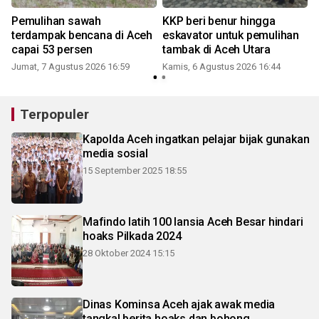
Pemulihan sawah
KKP beri benur hingga
terdampak bencana di Aceh
eskavator untuk pemulihan
capai 53 persen
tambak di Aceh Utara
Jumat, 7 Agustus 2026 16:59
Kamis, 6 Agustus 2026 16:44
Terpopuler
Kapolda Aceh ingatkan pelajar bijak gunakan
media sosial
15 September 2025 18:55
Mafindo latih 100 lansia Aceh Besar hindari
hoaks Pilkada 2024
28 Oktober 2024 15:15
Dinas Kominsa Aceh ajak awak media
tangkal berita hoaks dan bohong