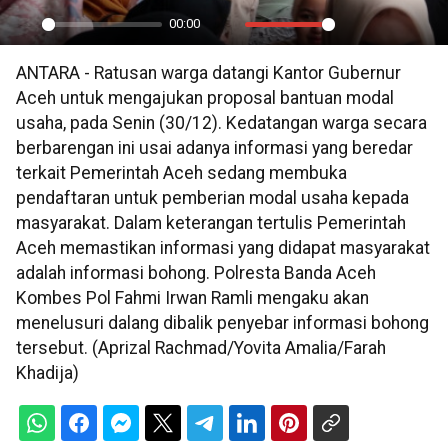
00:00
Play
Mute
Settings
PIP
En
ANTARA - Ratusan warga datangi Kantor Gubernur
ful
Aceh untuk mengajukan proposal bantuan modal
usaha, pada Senin (30/12). Kedatangan warga secara
berbarengan ini usai adanya informasi yang beredar
terkait Pemerintah Aceh sedang membuka
pendaftaran untuk pemberian modal usaha kepada
masyarakat. Dalam keterangan tertulis Pemerintah
Aceh memastikan informasi yang didapat masyarakat
adalah informasi bohong. Polresta Banda Aceh
Kombes Pol Fahmi Irwan Ramli mengaku akan
menelusuri dalang dibalik penyebar informasi bohong
tersebut. (Aprizal Rachmad/Yovita Amalia/Farah
Khadija)