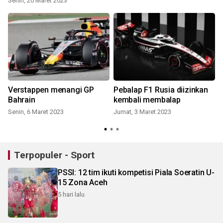
Senin, 20 Maret 2023
r
Verstappen menangi GP
Pebalap F1 Rusia diizinkan
i
Bahrain
kembali membalap
Senin, 6 Maret 2023
Jumat, 3 Maret 2023
S
Terpopuler - Sport
PSSI: 12 tim ikuti kompetisi Piala Soeratin U-
15 Zona Aceh
5 hari lalu