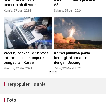
peretasan website
minta tebusan 8 juta dolar
pemerintah di Aceh
AS
Kamis, 27 Juni 2024
Selasa, 25 Juni 2024
Waduh, hacker Korut retas
Korsel pulihkan pakta
informasi dari komputer
berbagi informasi militer
pengadilan Korsel
dengan Jepang
J
Minggu, 12 Mei 2024
Rabu, 22 Maret 2023
Terpopuler - Dunia
Foto