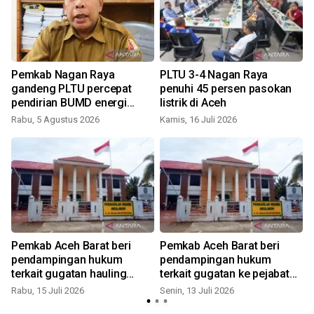
Pemkab Nagan Raya
PLTU 3-4 Nagan Raya
gandeng PLTU percepat
penuhi 45 persen pasokan
pendirian BUMD energi
listrik di Aceh
Biomassa
Rabu, 5 Agustus 2026
Kamis, 16 Juli 2026
S
Pemkab Aceh Barat beri
Pemkab Aceh Barat beri
pendampingan hukum
pendampingan hukum
terkait gugatan hauling
terkait gugatan ke pejabat
FABA
ke pengadilan
Rabu, 15 Juli 2026
Senin, 13 Juli 2026
S