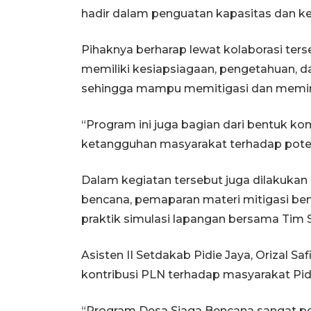
hadir dalam penguatan kapasitas dan 
Pihaknya berharap lewat kolaborasi ter
memiliki kesiapsiagaan, pengetahuan, d
sehingga mampu memitigasi dan meminima
“Program ini juga bagian dari bentuk
ketangguhan masyarakat terhadap poten
Dalam kegiatan tersebut juga dilakukan
bencana, pemaparan materi mitigasi ben
praktik simulasi lapangan bersama Tim 
Asisten II Setdakab Pidie Jaya, Orizal S
kontribusi PLN terhadap masyarakat Pidi
“Program Desa Siaga Bencana sangat p