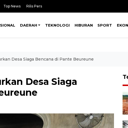
Top News
Rilis Pers
SIONAL
DAERAH
TEKNOLOGI
HIBURAN
SPORT
EKO
rkan Desa Siaga Bencana di Pante Beureune
T
rkan Desa Siaga
Beureune