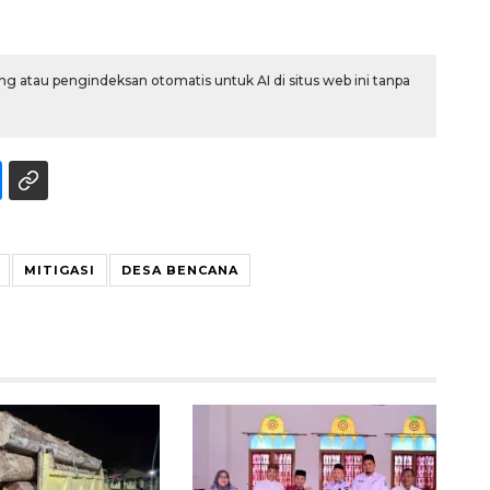
g atau pengindeksan otomatis untuk AI di situs web ini tanpa
MITIGASI
DESA BENCANA
Vaksin HPV untuk siswa laki-
laki
2026-08-06 06:30:00