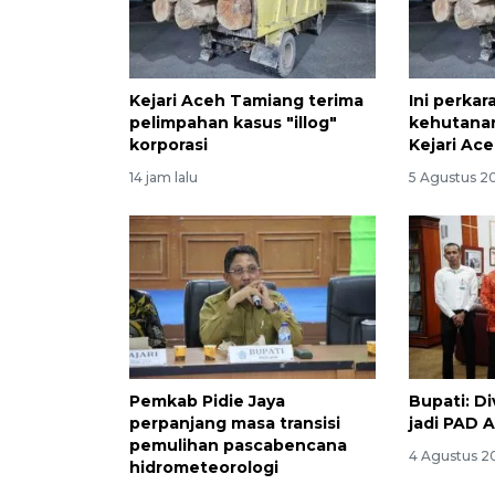
Kejari Aceh Tamiang terima
Ini perkar
pelimpahan kasus "illog"
kehutanan
korporasi
Kejari Ac
14 jam lalu
5 Agustus 20
Pemkab Pidie Jaya
Bupati: D
perpanjang masa transisi
jadi PAD 
pemulihan pascabencana
4 Agustus 20
hidrometeorologi