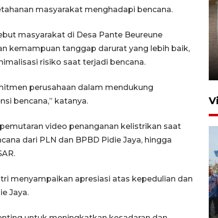
ketahanan masyarakat menghadapi bencana.
sebut masyarakat di Desa Pante Beureune
FOTO - Arus libur Panjang ke
an kemampuan tanggap darurat yang lebih baik,
Sabang meningkat
lisasi risiko saat terjadi bencana.
2 Juni 2026 10:33
 komitmen perusahaan dalam mendukung
V
si bencana,” katanya.
 pemutaran video penanganan kelistrikan saat
cana dari PLN dan BPBD Pidie Jaya, hingga
SAR.
afitri menyampaikan apresiasi atas kepedulian dan
Pemkot Lhokseumawe siap
e Jaya.
terima peralihan RSUD Cut
Meutia
enting untuk meningkatkan kesadaran dan