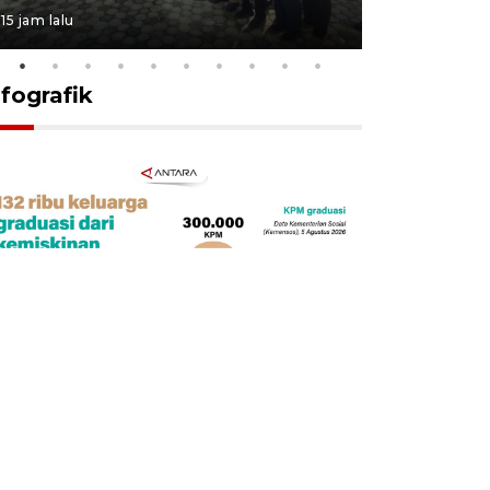
15 jam lalu
16 jam lalu
nfografik