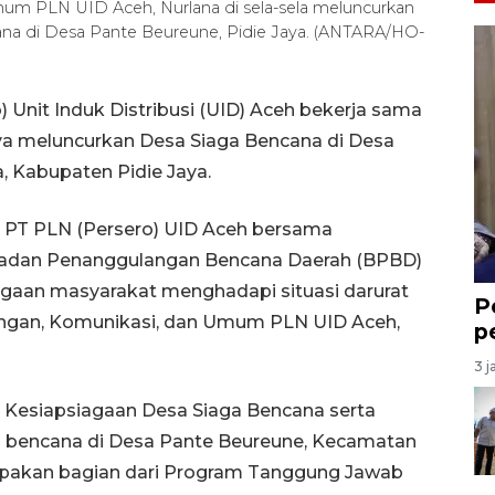
um PLN UID Aceh, Nurlana di sela-sela meluncurkan
ana di Desa Pante Beureune, Pidie Jaya. (ANTARA/HO-
 Unit Induk Distribusi (UID) Aceh bekerja sama
a meluncurkan Desa Siaga Bencana di Desa
 Kabupaten Pidie Jaya.
si PT PLN (Persero) UID Aceh bersama
Badan Penanggulangan Bencana Daerah (BPBD)
agaan masyarakat menghadapi situasi darurat
P
angan, Komunikasi, dan Umum PLN UID Aceh,
p
3 j
n Kesiapsiagaan Desa Siaga Bencana serta
n bencana di Desa Pante Beureune, Kecamatan
upakan bagian dari Program Tanggung Jawab