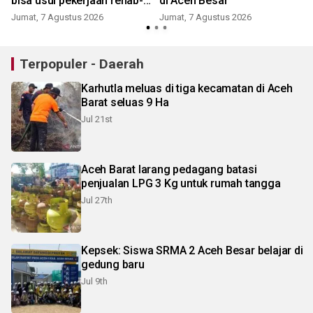
bisa usul pekerjaan rehab-
di Aceh Besar
rekon masuk Inpres
Jumat, 7 Agustus 2026
Jumat, 7 Agustus 2026
Terpopuler - Daerah
Karhutla meluas di tiga kecamatan di Aceh
Barat seluas 9 Ha
Jul 21st
Aceh Barat larang pedagang batasi
penjualan LPG 3 Kg untuk rumah tangga
Jul 27th
Kepsek: Siswa SRMA 2 Aceh Besar belajar di
gedung baru
Jul 9th