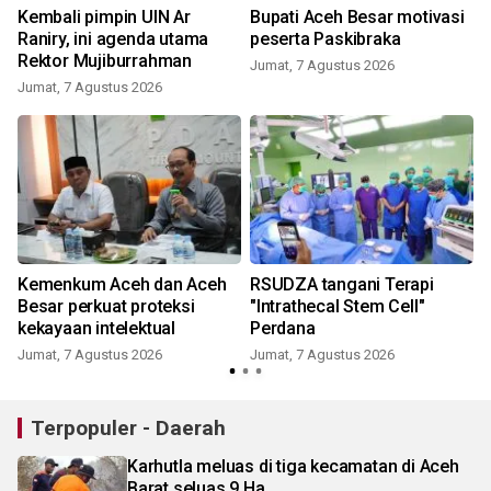
i
Kembali pimpin UIN Ar
Bupati Aceh Besar motivasi
Raniry, ini agenda utama
peserta Paskibraka
Rektor Mujiburrahman
Jumat, 7 Agustus 2026
Jumat, 7 Agustus 2026
Kemenkum Aceh dan Aceh
RSUDZA tangani Terapi
s
Besar perkuat proteksi
"Intrathecal Stem Cell"
kekayaan intelektual
Perdana
Jumat, 7 Agustus 2026
Jumat, 7 Agustus 2026
Terpopuler - Daerah
Karhutla meluas di tiga kecamatan di Aceh
Barat seluas 9 Ha