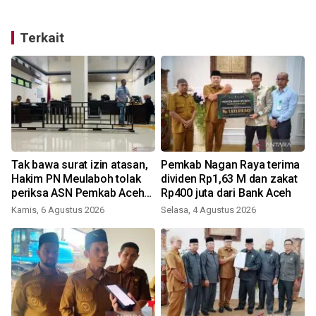
Terkait
e
Tak bawa surat izin atasan,
Pemkab Nagan Raya terima
Hakim PN Meulaboh tolak
dividen Rp1,63 M dan zakat
periksa ASN Pemkab Aceh
Rp400 juta dari Bank Aceh
Barat
Kamis, 6 Agustus 2026
Selasa, 4 Agustus 2026