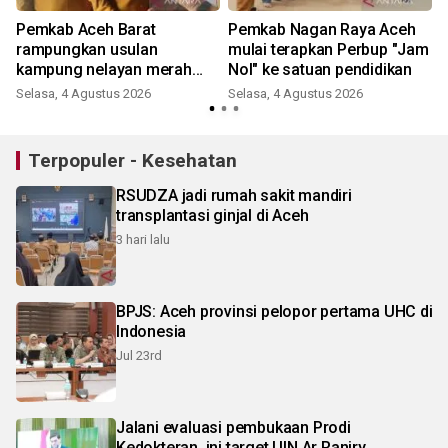
Pemkab Aceh Barat
Pemkab Nagan Raya Aceh
r
rampungkan usulan
mulai terapkan Perbup "Jam
kampung nelayan merah
Nol" ke satuan pendidikan
putih ke KKP
Selasa, 4 Agustus 2026
Selasa, 4 Agustus 2026
Terpopuler - Kesehatan
RSUDZA jadi rumah sakit mandiri
transplantasi ginjal di Aceh
3 hari lalu
BPJS: Aceh provinsi pelopor pertama UHC di
Indonesia
Jul 23rd
Jalani evaluasi pembukaan Prodi
Kedokteran, ini target UIN Ar Raniry