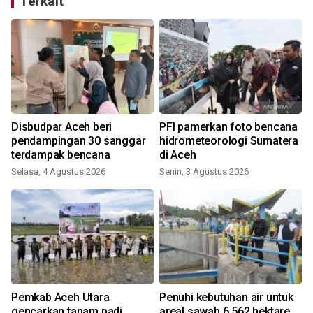
Terkait
Disbudpar Aceh beri
PFI pamerkan foto bencana
a
pendampingan 30 sanggar
hidrometeorologi Sumatera
terdampak bencana
di Aceh
Selasa, 4 Agustus 2026
Senin, 3 Agustus 2026
R
Pemkab Aceh Utara
Penuhi kebutuhan air untuk
gencarkan tanam padi
areal sawah 6.562 hektare,