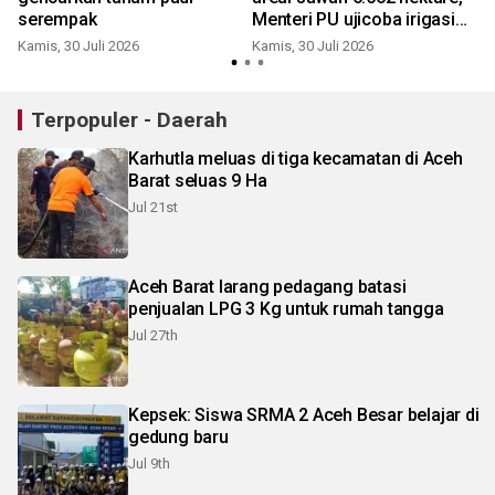
serempak
Menteri PU ujicoba irigasi
Pante Lhong
Kamis, 30 Juli 2026
Kamis, 30 Juli 2026
R
Terpopuler - Daerah
Karhutla meluas di tiga kecamatan di Aceh
Barat seluas 9 Ha
Jul 21st
Aceh Barat larang pedagang batasi
penjualan LPG 3 Kg untuk rumah tangga
Jul 27th
Kepsek: Siswa SRMA 2 Aceh Besar belajar di
gedung baru
Jul 9th