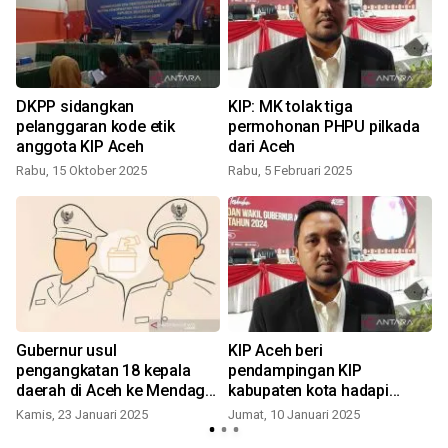
DKPP sidangkan
KIP: MK tolak tiga
-
pelanggaran kode etik
permohonan PHPU pilkada
anggota KIP Aceh
dari Aceh
Rabu, 15 Oktober 2025
Rabu, 5 Februari 2025
K
Gubernur usul
KIP Aceh beri
pengangkatan 18 kepala
pendampingan KIP
daerah di Aceh ke Mendagri,
kabupaten kota hadapi
lima ditunda
sengketa di MK
Kamis, 23 Januari 2025
Jumat, 10 Januari 2025