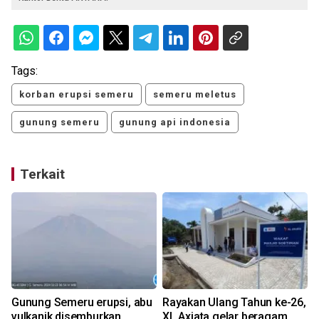
Tags:
korban erupsi semeru
semeru meletus
gunung semeru
gunung api indonesia
Terkait
Gunung Semeru erupsi, abu
Rayakan Ulang Tahun ke-26,
vulkanik disemburkan
XL Axiata gelar beragam