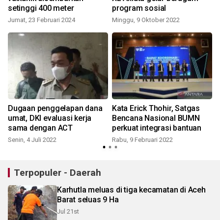
setinggi 400 meter
program sosial
K
Jumat, 23 Februari 2024
Minggu, 9 Oktober 2022
Dugaan penggelapan dana
Kata Erick Thohir, Satgas
umat, DKI evaluasi kerja
Bencana Nasional BUMN
sama dengan ACT
perkuat integrasi bantuan
Senin, 4 Juli 2022
Rabu, 9 Februari 2022
Terpopuler - Daerah
Karhutla meluas di tiga kecamatan di Aceh
Barat seluas 9 Ha
Jul 21st