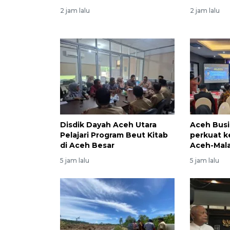
2 jam lalu
2 jam lalu
Disdik Dayah Aceh Utara
Aceh Busi
Pelajari Program Beut Kitab
perkuat k
di Aceh Besar
Aceh-Mala
5 jam lalu
5 jam lalu