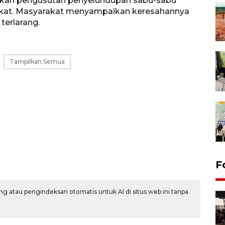
butkan pengusutan penyelundupan sabu-sabu
rakat. Masyarakat menyampaikan keresahannya
terlarang.
Tampilkan Semua
F
g atau pengindeksan otomatis untuk AI di situs web ini tanpa