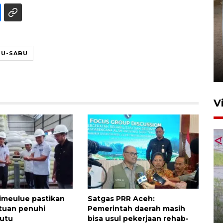
FOTO - Arus libur Panjang ke
BU-SABU
Sabang meningkat
2 Juni 2026 10:33
V
460 napi Lhokseumawe
imeulue pastikan
Satgas PRR Aceh:
dipindahkan ke gedung lapas
tuan penuhi
Pemerintah daerah masih
baru
mutu
bisa usul pekerjaan rehab-