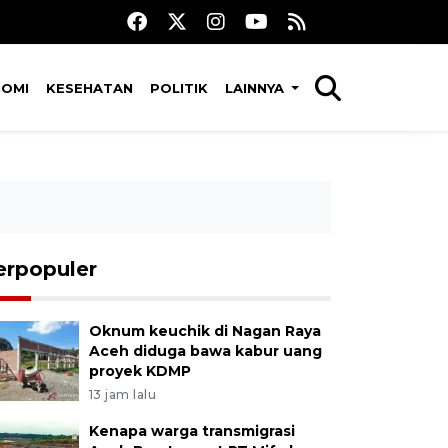
NOMI
KESEHATAN
POLITIK
LAINNYA
erpopuler
Oknum keuchik di Nagan Raya
Aceh diduga bawa kabur uang
proyek KDMP
13 jam lalu
Kenapa warga transmigrasi