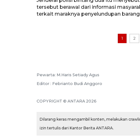
Jenderal polisi bintang dua itu menye
tersebut berawal dari informasi masya
terkait maraknya penyelundupan barang 
1
2
Pewarta: M.Haris Setiady Agus
Editor : Febrianto Budi Anggoro
COPYRIGHT © ANTARA 2026
Dilarang keras mengambil konten, melakukan crawlin
izin tertulis dari Kantor Berita ANTARA.