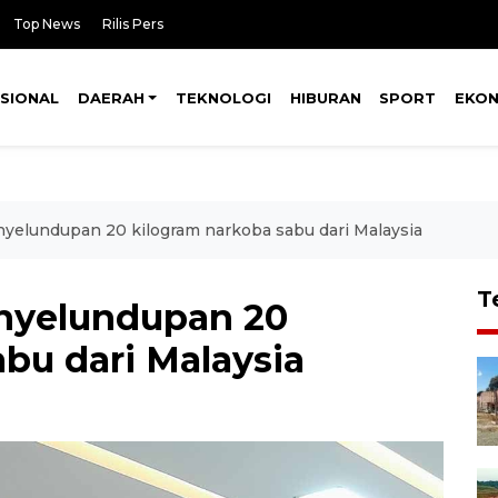
Top News
Rilis Pers
SIONAL
DAERAH
TEKNOLOGI
HIBURAN
SPORT
EKO
nyelundupan 20 kilogram narkoba sabu dari Malaysia
T
enyelundupan 20
bu dari Malaysia