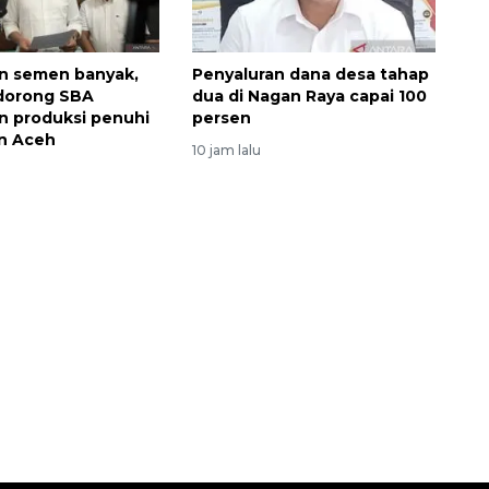
n semen banyak,
Penyaluran dana desa tahap
dorong SBA
dua di Nagan Raya capai 100
n produksi penuhi
persen
n Aceh
10 jam lalu
Ekonomi triwulan II-2026
tumbuh 5,29 persen
2026-08-06 18:45:00