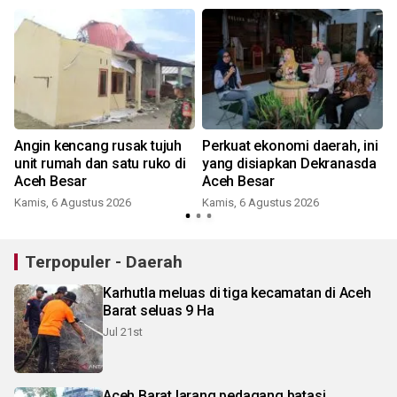
n
Angin kencang rusak tujuh
Perkuat ekonomi daerah, ini
i
unit rumah dan satu ruko di
yang disiapkan Dekranasda
Aceh Besar
Aceh Besar
Kamis, 6 Agustus 2026
Kamis, 6 Agustus 2026
Terpopuler - Daerah
Karhutla meluas di tiga kecamatan di Aceh
Barat seluas 9 Ha
Jul 21st
Aceh Barat larang pedagang batasi