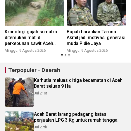
Kronologi gajah sumatra
Bupati harapkan Taruna
ditemukan mati di
Akmil jadi motivasi generasi
perkebunan sawit Aceh
muda Pidie Jaya
Tamiang
Minggu, 9 Agustus 2026
Minggu, 9 Agustus 2026
Terpopuler - Daerah
Karhutla meluas di tiga kecamatan di Aceh
Barat seluas 9 Ha
Jul 21st
Aceh Barat larang pedagang batasi
penjualan LPG 3 Kg untuk rumah tangga
Jul 27th