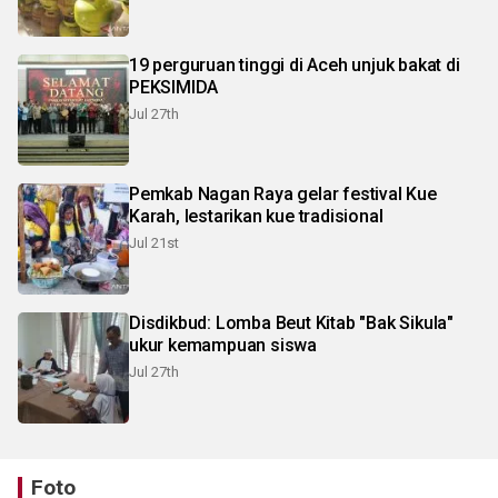
19 perguruan tinggi di Aceh unjuk bakat di
PEKSIMIDA
Jul 27th
Pemkab Nagan Raya gelar festival Kue
Karah, lestarikan kue tradisional
Jul 21st
Disdikbud: Lomba Beut Kitab "Bak Sikula"
ukur kemampuan siswa
Jul 27th
Foto