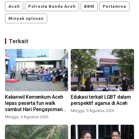
Aceh
Polresta Banda Aceh
BBM
Pertamina
Minyak oplosan
Terkait
Kakanwil Kemenkum Aceh
Edukasi terkait LGBT dalam
lepas peserta fun walk
perspektif agama di Aceh
sambut Hari Pengayoman
Minggu, 9 Agustus 2026
ke-81
Minggu, 9 Agustus 2026