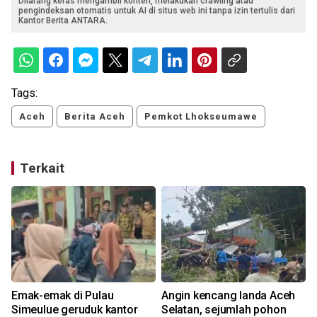
Dilarang keras mengambil konten, melakukan crawling atau
pengindeksan otomatis untuk AI di situs web ini tanpa izin tertulis dari
Kantor Berita ANTARA.
Tags:
Aceh
Berita Aceh
Pemkot Lhokseumawe
Terkait
Emak-emak di Pulau
Angin kencang landa Aceh
,
Simeulue geruduk kantor
Selatan, sejumlah pohon