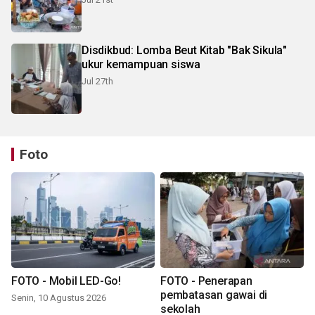
Disdikbud: Lomba Beut Kitab "Bak Sikula"
ukur kemampuan siswa
Jul 27th
Foto
FOTO - Mobil LED-Go!
FOTO - Penerapan
pembatasan gawai di
Senin, 10 Agustus 2026
sekolah