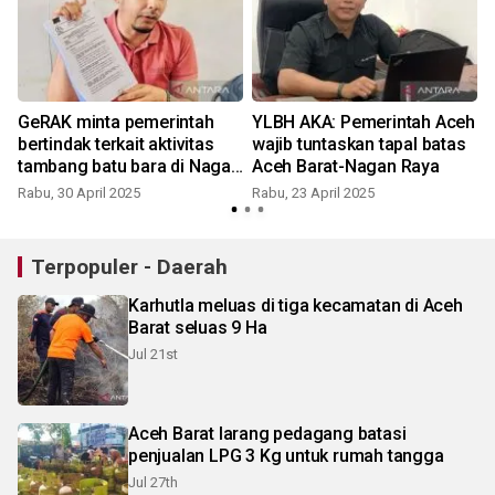
GeRAK minta pemerintah
YLBH AKA: Pemerintah Aceh
bertindak terkait aktivitas
wajib tuntaskan tapal batas
tambang batu bara di Nagan
Aceh Barat-Nagan Raya
Raya
Rabu, 30 April 2025
Rabu, 23 April 2025
S
Terpopuler - Daerah
Karhutla meluas di tiga kecamatan di Aceh
Barat seluas 9 Ha
Jul 21st
Aceh Barat larang pedagang batasi
penjualan LPG 3 Kg untuk rumah tangga
Jul 27th