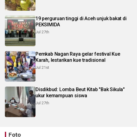
19 perguruan tinggi di Aceh unjuk bakat di
PEKSIMIDA
Jul 27th
Pemkab Nagan Raya gelar festival Kue
Karah, lestarikan kue tradisional
Jul 21st
Disdikbud: Lomba Beut Kitab "Bak Sikula"
ukur kemampuan siswa
Jul 27th
Foto