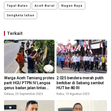
Tapal Batas
Aceh Barat
Nagan Raya
Sengketa lahan
Terkait
Warga Aceh Tamiang protes
2.025 bendera merah putih
parit HGU PTPN IV Langsa
berkibar di Sabang sambut
gerus badan jalan lintas
HUT ke-80 RI
sumatera
Selasa, 23 September 2025
Rabu, 13 Agustus 2025
S