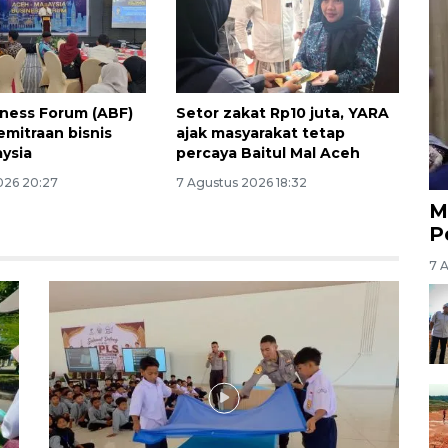
ness Forum (ABF)
Setor zakat Rp10 juta, YARA
emitraan bisnis
ajak masyarakat tetap
ysia
percaya Baitul Mal Aceh
026 20:27
7 Agustus 2026 18:32
M
P
7 