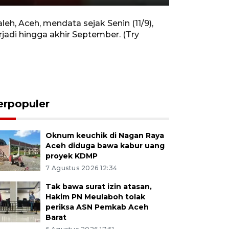
Rewind
Forward
Settings
PIP
Enter
10s
10s
fullscreen
eh, Aceh, mendata sejak Senin (11/9),
rjadi hingga akhir September. (Try
erpopuler
Oknum keuchik di Nagan Raya
Aceh diduga bawa kabur uang
proyek KDMP
7 Agustus 2026 12:34
Tak bawa surat izin atasan,
Hakim PN Meulaboh tolak
periksa ASN Pemkab Aceh
Barat