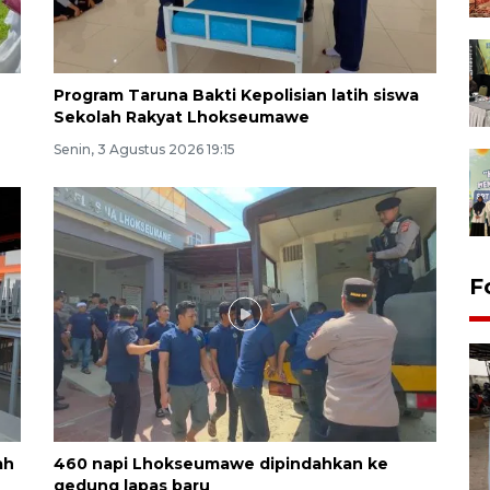
Program Taruna Bakti Kepolisian latih siswa
Sekolah Rakyat Lhokseumawe
Senin, 3 Agustus 2026 19:15
F
ah
460 napi Lhokseumawe dipindahkan ke
gedung lapas baru