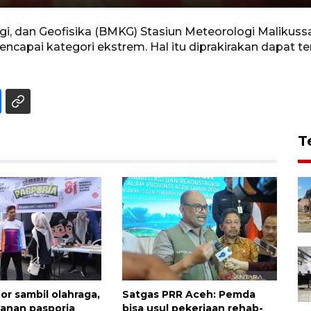
, dan Geofisika (BMKG) Stasiun Meteorologi Malikussal
mencapai kategori ekstrem. Hal itu diprakirakan dapat te
T
or sambil olahraga,
Satgas PRR Aceh: Pemda
yanan pasporia
bisa usul pekerjaan rehab-