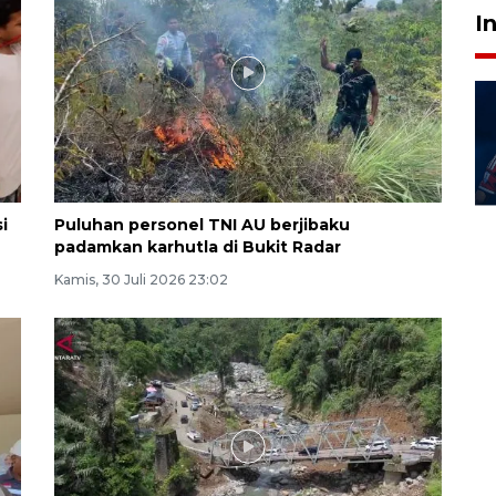
I
i
Puluhan personel TNI AU berjibaku
padamkan karhutla di Bukit Radar
Kamis, 30 Juli 2026 23:02