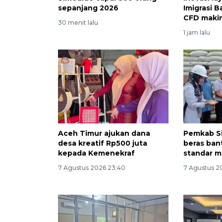
sepanjang 2026
Imigrasi 
CFD makin
30 menit lalu
1 jam lalu
Aceh Timur ajukan dana
Pemkab S
desa kreatif Rp500 juta
beras ban
kepada Kemenekraf
standar 
7 Agustus 2026 23:40
7 Agustus 2