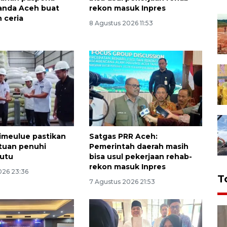
Banda Aceh buat
rekon masuk Inpres
 ceria
8 Agustus 2026 11:53
imeulue pastikan
Satgas PRR Aceh:
tuan penuhi
Pemerintah daerah masih
mutu
bisa usul pekerjaan rehab-
rekon masuk Inpres
026 23:36
T
7 Agustus 2026 21:53