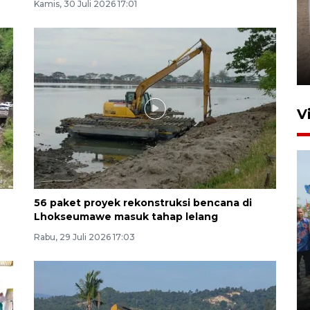
Kamis, 30 Juli 2026 17:01
FOTO - Arus libur Panjang ke
Sabang meningkat
2 Juni 2026 10:33
V
56 paket proyek rekonstruksi bencana di
Lhokseumawe masuk tahap lelang
Rabu, 29 Juli 2026 17:03
Pemkot Lhokseumawe siap
terima peralihan RSUD Cut
Meutia
31 Juli 2026 20:28