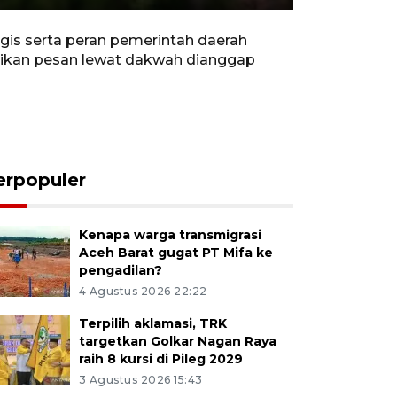
Rewind
Forward
Settings
PIP
Enter
10s
10s
fullscreen
is serta peran pemerintah daerah
ikan pesan lewat dakwah dianggap
erpopuler
Kenapa warga transmigrasi
Aceh Barat gugat PT Mifa ke
pengadilan?
4 Agustus 2026 22:22
Terpilih aklamasi, TRK
targetkan Golkar Nagan Raya
raih 8 kursi di Pileg 2029
3 Agustus 2026 15:43