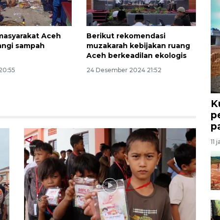
masyarakat Aceh
Berikut rekomendasi
angi sampah
muzakarah kebijakan ruang
Aceh berkeadilan ekologis
 20:55
24 Desember 2024 21:52
K
p
p
11 