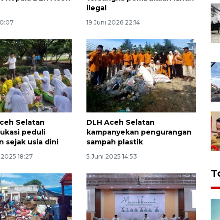
ilegal
20:07
19 Juni 2026 22:14
ceh Selatan
DLH Aceh Selatan
ukasi peduli
kampanyekan pengurangan
 sejak usia dini
sampah plastik
2025 18:27
5 Juni 2025 14:53
T