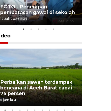
FOTO - Penerapan
FOTO - Tar
pembatasan gawai di sekolah
Triwulan 
17 Juli 2026 11:39
2 Juli 2026 18:
ideo
Perbaikan sawah terdampak
Aceh tun
bencana di Aceh Barat capai
dari Jaw
75 persen
rekonstr
8 jam lalu
16 jam lalu