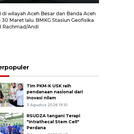
Rewind
Forward
Settings
PIP
Enter
10s
10s
fullscreen
 di wilayah Aceh Besar dan Banda Aceh
0 Maret lalu. BMKG Stasiun Geofisika
al Rachmad/Andi
erpopuler
Tim PKM-K USK raih
pendanaan nasional dari
inovasi nilam
3 Agustus 2026 19:10
RSUDZA tangani Terapi
"Intrathecal Stem Cell"
Perdana