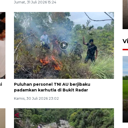
Jumat, 31 Juli 2026 15:24
FOTO - Arus libur Panjang ke
Sabang meningkat
2 Juni 2026 10:33
V
i
Puluhan personel TNI AU berjibaku
padamkan karhutla di Bukit Radar
Program Taruna Bakti
Kamis, 30 Juli 2026 23:02
Kepolisian latih siswa Sekolah
Rakyat Lhokseumawe
3 Agustus 2026 19:15