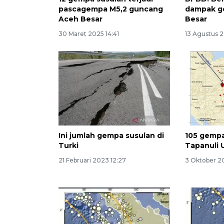
pascagempa M5,2 guncang
dampak g
Aceh Besar
Besar
30 Maret 2025 14:41
13 Agustus 
Ini jumlah gempa susulan di
105 gempa
Turki
Tapanuli 
21 Februari 2023 12:27
3 Oktober 2