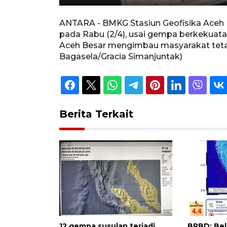
Unmute
Play
ANTARA - BMKG Stasiun Geofisika Aceh B
pada Rabu (2/4), usai gempa berkekuat
Aceh Besar mengimbau masyarakat tetap
Bagasela/Gracia Simanjuntak)
Berita Terkait
12 gempa susulan terjadi
BPBD: Bel