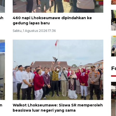
ah
460 napi Lhokseumawe dipindahkan ke
gedung lapas baru
Sabtu, 1 Agustus 2026 17:36
F
an
Walkot Lhokseumawe: Siswa SR memperoleh
beasiswa luar negeri yang sama