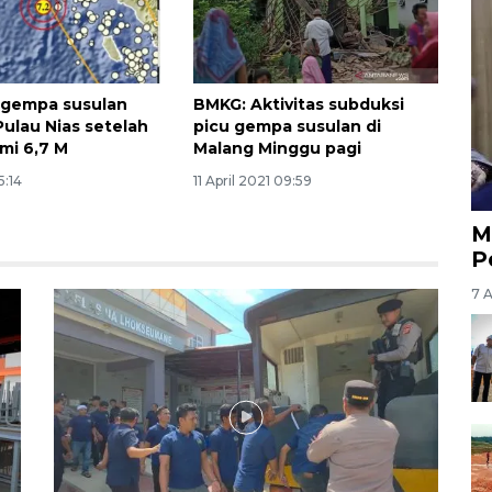
 gempa susulan
BMKG: Aktivitas subduksi
ulau Nias setelah
picu gempa susulan di
mi 6,7 M
Malang Minggu pagi
5:14
11 April 2021 09:59
M
P
7 