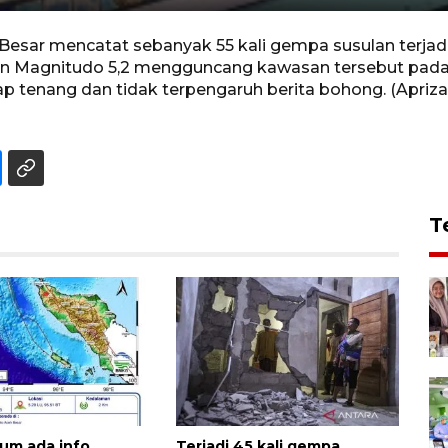
esar mencatat sebanyak 55 kali gempa susulan terjadi
an Magnitudo 5,2 mengguncang kawasan tersebut pada 3
 tenang dan tidak terpengaruh berita bohong. (Apriz
T
um ada info
Terjadi 45 kali gempa