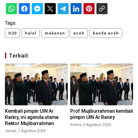
Tags:
H20
halal
makanan
aceh
banda aceh
Terkait
h
Kembali pimpin UIN Ar
Prof Mujiburrahman kembali
Raniry, ini agenda utama
pimpin UIN Ar Raniry
Rektor Mujiburrahman
Kamis, 6 Agustus 2026
Jumat, 7 Agustus 2026
S