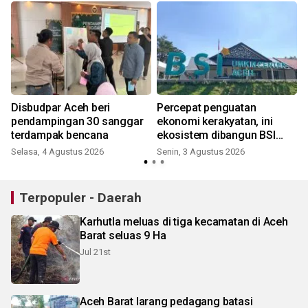
Disbudpar Aceh beri
Percepat penguatan
pendampingan 30 sanggar
ekonomi kerakyatan, ini
terdampak bencana
ekosistem dibangun BSI
bersama Danantara
Selasa, 4 Agustus 2026
Senin, 3 Agustus 2026
R
Terpopuler - Daerah
Karhutla meluas di tiga kecamatan di Aceh
Barat seluas 9 Ha
Jul 21st
Aceh Barat larang pedagang batasi