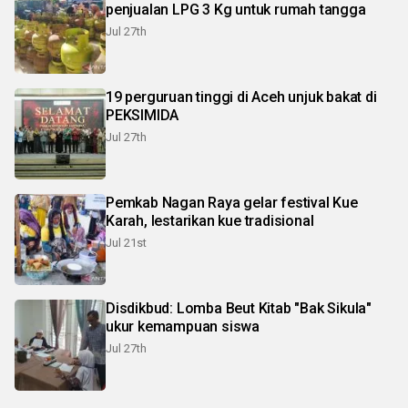
penjualan LPG 3 Kg untuk rumah tangga
Jul 27th
19 perguruan tinggi di Aceh unjuk bakat di
PEKSIMIDA
Jul 27th
Pemkab Nagan Raya gelar festival Kue
Karah, lestarikan kue tradisional
Jul 21st
Disdikbud: Lomba Beut Kitab "Bak Sikula"
ukur kemampuan siswa
Jul 27th