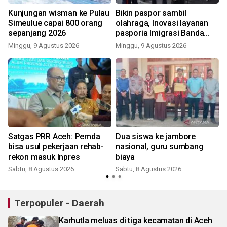
Kunjungan wisman ke Pulau
Bikin paspor sambil
Simeulue capai 800 orang
olahraga, Inovasi layanan
sepanjang 2026
pasporia Imigrasi Banda
Aceh buat CFD makin ceria
Minggu, 9 Agustus 2026
Minggu, 9 Agustus 2026
Satgas PRR Aceh: Pemda
Dua siswa ke jambore
bisa usul pekerjaan rehab-
nasional, guru sumbang
rekon masuk Inpres
biaya
Sabtu, 8 Agustus 2026
Sabtu, 8 Agustus 2026
Terpopuler - Daerah
Karhutla meluas di tiga kecamatan di Aceh