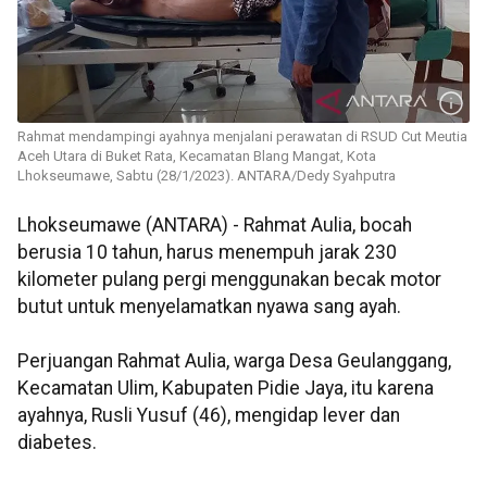
Rahmat mendampingi ayahnya menjalani perawatan di RSUD Cut Meutia
Aceh Utara di Buket Rata, Kecamatan Blang Mangat, Kota
Lhokseumawe, Sabtu (28/1/2023). ANTARA/Dedy Syahputra
Lhokseumawe (ANTARA) - Rahmat Aulia, bocah
berusia 10 tahun, harus menempuh jarak 230
kilometer pulang pergi menggunakan becak motor
butut untuk menyelamatkan nyawa sang ayah.
Perjuangan Rahmat Aulia, warga Desa Geulanggang,
Kecamatan Ulim, Kabupaten Pidie Jaya, itu karena
ayahnya, Rusli Yusuf (46), mengidap lever dan
diabetes.